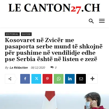
EDITORIAL
SUISSE
Kosovaret në Zvicër me
pasaporta serbe mund të shkojnë
për pushime në vendilidje edhe
pse Serbia është në listen e zezë
08/12/2020
0
By
La Rédaction