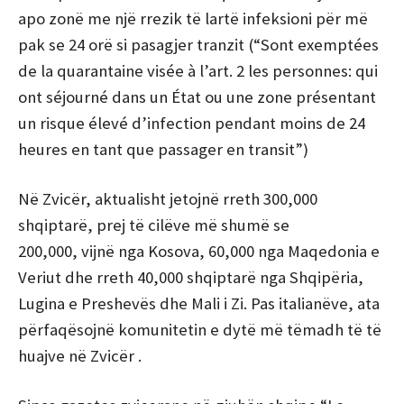
apo zonë me një rrezik të lartë infeksioni për më
pak se 24 orë si pasagjer tranzit (“Sont exemptées
de la quarantaine visée à l’art. 2 les personnes: qui
ont séjourné dans un État ou une zone présentant
un risque élevé d’infection pendant moins de 24
heures en tant que passager en transit”)
Në Zvicër, aktualisht jetojnë rreth 300,000
shqiptarë, prej të cilëve më shumë se
200,000, vijnë nga Kosova, 60,000 nga Maqedonia e
Veriut dhe rreth 40,000 shqiptarë nga Shqipëria,
Lugina e Preshevës dhe Mali i Zi. Pas italianëve, ata
përfaqësojnë komunitetin e dytë më tëmadh të të
huajve në Zvicër .