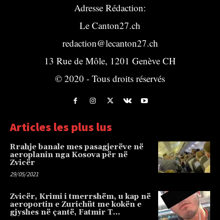
Adresse Rédaction:
Le Canton27.ch
redaction@lecanton27.ch
13 Rue de Môle, 1201 Genève CH
© 2020 - Tous droits réservés
Articles les plus lus
Rrahje banale mes pasagjerëve në
aeroplanin nga Kosova për në
Zvicër
29/05/2021
Zvicër, Krimi i tmerrshëm, u kap në
aeroportin e Zurichüt me kokën e
gjyshes në çantë, Fatmir T…