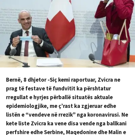
Bernë, 8 dhjetor -Siç kemi raportuar, Zvicra ne
prag të festave të fundvitit ka përshtatur
rregullat e hyrjes përballë situatës aktuale
epidemiologjike, me ç’rast ka zgjeruar edhe
listën e “vendeve në rrezik” nga koronavirusi. Ne
kete liste Zvicra ka vene disa vende nga ballkani
perfshire edhe Serbine, Maqedonine dhe Malin e