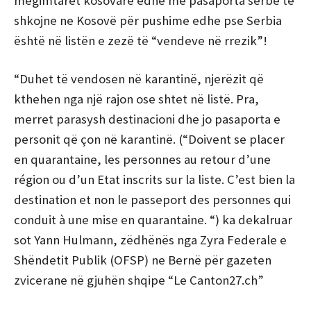
mëgimtaret kosovarë edhe me pasaporta serbe të
shkojne ne Kosovë për pushime edhe pse Serbia
është në listën e zezë të “vendeve në rrezik”!
“Duhet të vendosen në karantinë, njerëzit që
kthehen nga një rajon ose shtet në listë. Pra,
merret parasysh destinacioni dhe jo pasaporta e
personit që çon në karantinë. (“Doivent se placer
en quarantaine, les personnes au retour d’une
région ou d’un Etat inscrits sur la liste. C’est bien la
destination et non le passeport des personnes qui
conduit à une mise en quarantaine. “) ka dekalruar
sot Yann Hulmann, zëdhënës nga Zyra Federale e
Shëndetit Publik (OFSP) ne Bernë për gazeten
zvicerane në gjuhën shqipe “Le Canton27.ch”