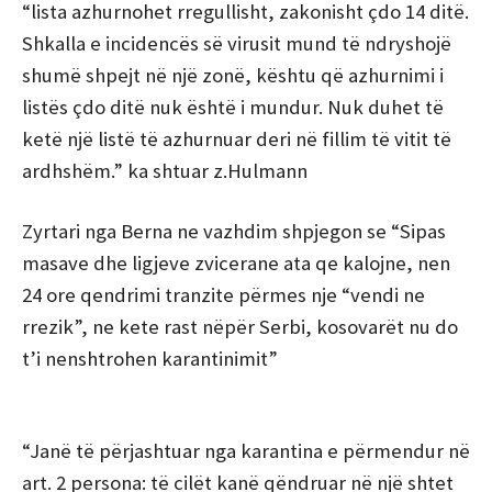
“lista azhurnohet rregullisht, zakonisht çdo 14 ditë.
Shkalla e incidencës së virusit mund të ndryshojë
shumë shpejt në një zonë, kështu që azhurnimi i
listës çdo ditë nuk është i mundur. Nuk duhet të
ketë një listë të azhurnuar deri në fillim të vitit të
ardhshëm.” ka shtuar z.Hulmann
Zyrtari nga Berna ne vazhdim shpjegon se “Sipas
masave dhe ligjeve zvicerane ata qe kalojne, nen
24 ore qendrimi tranzite përmes nje “vendi ne
rrezik”, ne kete rast nëpër Serbi, kosovarët nu do
t’i nenshtrohen karantinimit”
“Janë të përjashtuar nga karantina e përmendur në
art. 2 persona: të cilët kanë qëndruar në një shtet