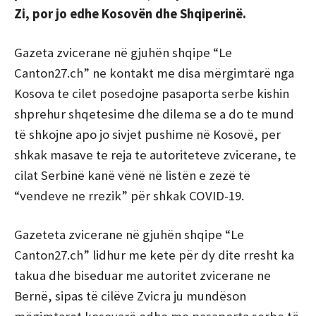
Zi, por jo edhe Kosovën dhe Shqiperinë.
Gazeta zvicerane në gjuhën shqipe “Le
Canton27.ch” ne kontakt me disa mërgimtarë nga
Kosova te cilet posedojne pasaporta serbe kishin
shprehur shqetesime dhe dilema se a do te mund
të shkojne apo jo sivjet pushime në Kosovë, per
shkak masave te reja te autoriteteve zvicerane, te
cilat Serbinë kanë vënë në listën e zezë të
“vendeve ne rrezik” për shkak COVID-19.
Gazeteta zvicerane në gjuhën shqipe “Le
Canton27.ch” lidhur me kete për dy dite rresht ka
takua dhe biseduar me autoritet zvicerane ne
Bernë, sipas të cilëve Zvicra ju mundëson