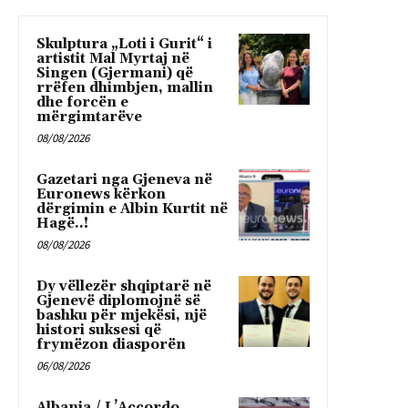
Skulptura „Loti i Gurit“ i
artistit Mal Myrtaj në
Singen (Gjermani) që
rrëfen dhimbjen, mallin
dhe forcën e
mërgimtarëve
08/08/2026
Gazetari nga Gjeneva në
Euronews kërkon
dërgimin e Albin Kurtit në
Hagë..!
08/08/2026
Dy vëllezër shqiptarë në
Gjenevë diplomojnë së
bashku për mjekësi, një
histori suksesi që
frymëzon diasporën
06/08/2026
Albania / L’Accordo