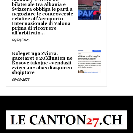
bilaterale tra Albania e
Svizzera obbliga le parti a
negoziare le controversie
relative all’Aeroporto
Internazionale di Valona
prima di ricorrere
all’arbitrato...
06/08/2026
Koleget nga Zvicra,
gazetaret e 20Minuten ne
Kosove takojne «vendasit
zviceran» alias diasporen
shqiptare
05/08/2026