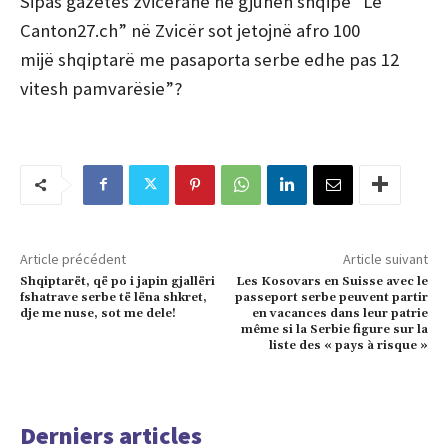
Sipas gazetes zvicerane në gjuhën shqipe “Le
Canton27.ch” në Zvicër sot jetojnë afro 100
mijë shqiptarë me pasaporta serbe edhe pas 12
vitesh pamvarësie”?
Article précédent
Article suivant
Shqiptarët, që po i japin gjallëri
Les Kosovars en Suisse avec le
fshatrave serbe të lëna shkret,
passeport serbe peuvent partir
dje me nuse, sot me dele!
en vacances dans leur patrie
même si la Serbie figure sur la
liste des « pays à risque »
Derniers articles