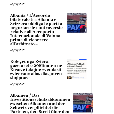
06/08/2026
Albania / L’Accordo
bilaterale tra Albania e
Svizzera obbliga le parti a
negoziare le controversie
relative all’Aeroporto
Internazionale di Valona
prima di ricorrere
all’arbitrato...
06/08/2026
Koleget nga Zvicra,
gazetaret e 20Minuten ne
Kosove takojne «vendasit
zviceran» alias diasporen
shqiptare
05/08/2026
Albanien / Das
Investitionsschutzabkommen
zwischen Albanien und der
Schweiz verpflichtet die
Parteien, den Streit über den