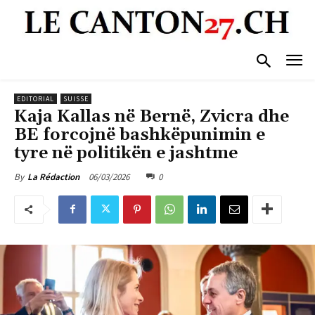
EDITORIAL
SUISSE
Kaja Kallas në Bernë, Zvicra dhe
BE forcojnë bashkëpunimin e
tyre në politikën e jashtme
06/03/2026
0
By
La Rédaction