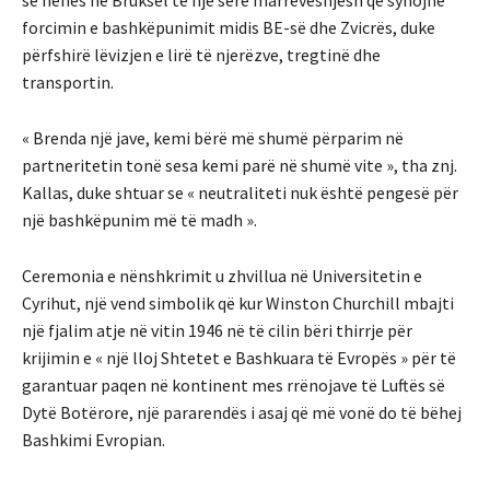
forcimin e bashkëpunimit midis BE-së dhe Zvicrës, duke
përfshirë lëvizjen e lirë të njerëzve, tregtinë dhe
transportin.
« Brenda një jave, kemi bërë më shumë përparim në
partneritetin tonë sesa kemi parë në shumë vite », tha znj.
Kallas, duke shtuar se « neutraliteti nuk është pengesë për
një bashkëpunim më të madh ».
Ceremonia e nënshkrimit u zhvillua në Universitetin e
Cyrihut, një vend simbolik që kur Winston Churchill mbajti
një fjalim atje në vitin 1946 në të cilin bëri thirrje për
krijimin e « një lloj Shtetet e Bashkuara të Evropës » për të
garantuar paqen në kontinent mes rrënojave të Luftës së
Dytë Botërore, një pararendës i asaj që më vonë do të bëhej
Bashkimi Evropian.