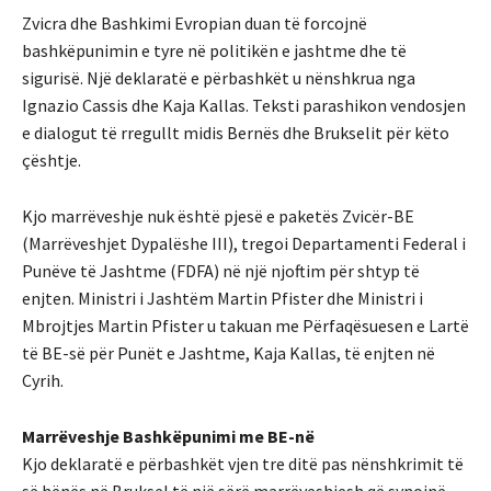
Zvicra dhe Bashkimi Evropian duan të forcojnë
bashkëpunimin e tyre në politikën e jashtme dhe të
sigurisë. Një deklaratë e përbashkët u nënshkrua nga
Ignazio Cassis dhe Kaja Kallas. Teksti parashikon vendosjen
e dialogut të rregullt midis Bernës dhe Brukselit për këto
çështje.
Kjo marrëveshje nuk është pjesë e paketës Zvicër-BE
(Marrëveshjet Dypalëshe III), tregoi Departamenti Federal i
Punëve të Jashtme (FDFA) në një njoftim për shtyp të
enjten. Ministri i Jashtëm Martin Pfister dhe Ministri i
Mbrojtjes Martin Pfister u takuan me Përfaqësuesen e Lartë
të BE-së për Punët e Jashtme, Kaja Kallas, të enjten në
Cyrih.
Marrëveshje Bashkëpunimi me BE-në
Kjo deklaratë e përbashkët vjen tre ditë pas nënshkrimit të
së hënës në Bruksel të një sërë marrëveshjesh që synojnë