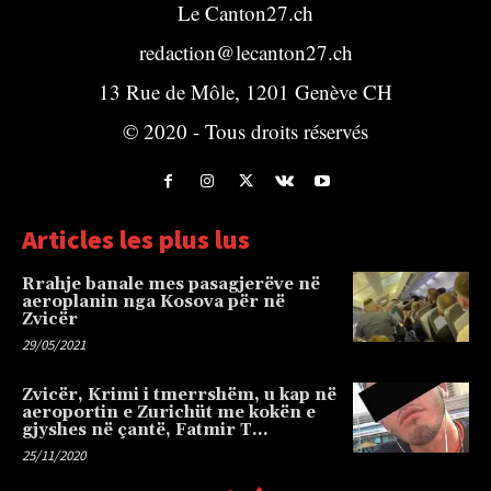
Le Canton27.ch
redaction@lecanton27.ch
13 Rue de Môle, 1201 Genève CH
© 2020 - Tous droits réservés
Articles les plus lus
Rrahje banale mes pasagjerëve në
aeroplanin nga Kosova për në
Zvicër
29/05/2021
Zvicër, Krimi i tmerrshëm, u kap në
aeroportin e Zurichüt me kokën e
gjyshes në çantë, Fatmir T…
25/11/2020