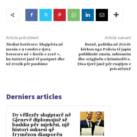
Article précédent
Article suivant
Mediat botërore: Shqipëria në
Bernë, politika në Zvicër
mesin e 9 vendeve tjera
kërkon nga Policia të japin
boterore në « listën e zezë »,
publikisht emrin, mbiemrin
ku turistet janë të pasigurt dhe
dhe origjinën e kriminelëve.
në rrezik për pushime
Disa tjerë janë për ruajtjen e
privatësisë
Derniers articles
Dy vëllezër shqiptarë në
Gjenevë diplomojnë së
bashku për mjekësi, një
histori suksesi që
frymëzon diasporën