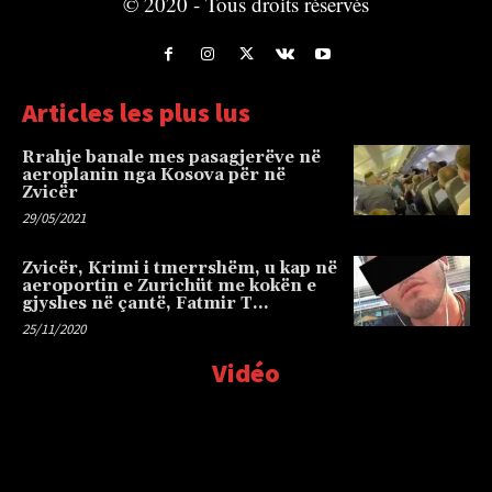
© 2020 - Tous droits réservés
Articles les plus lus
Rrahje banale mes pasagjerëve në
aeroplanin nga Kosova për në
Zvicër
29/05/2021
Zvicër, Krimi i tmerrshëm, u kap në
aeroportin e Zurichüt me kokën e
gjyshes në çantë, Fatmir T…
25/11/2020
Vidéo