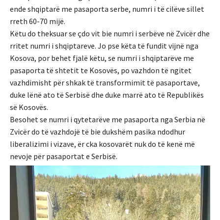
ende shqiptarë me pasaporta serbe, numri i të cilëve sillet
rreth 60-70 mijë.
Këtu do theksuar se çdo vit bie numri i serbëve në Zvicër dhe
rritet numri i shqiptareve. Jo pse këta të fundit vijnë nga
Kosova, por behet fjalë këtu, se numri i shqiptarëve me
pasaporta të shtetit te Kosovës, po vazhdon të ngitet
vazhdimisht për shkak të transformimit të pasaportave,
duke lënë ato të Serbisë dhe duke marrë ato të Republikës
së Kosovës.
Besohet se numri i qytetarëve me pasaporta nga Serbia në
Zvicër do të vazhdojë të bie dukshëm pasika ndodhur
liberalizimi i vizave, ër cka kosovarët nuk do të kenë më
nevoje për pasaportat e Serbisë.