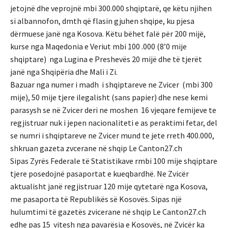
jetojnë dhe veprojnë mbi 300.000 shqiptarë, qe këtu njihen
si albannofon, dmth që flasin gjuhen shqipe, ku pjesa
dërmuese janë nga Kosova. Këtu bëhet falë për 200 mijë,
kurse nga Maqedonia e Veriut mbi 100 .000 (8’0 mije
shqiptare) nga Lugina e Preshevës 20 mijë dhe të tjerët
janë nga Shqipëria dhe Mali i Zi.
Bazuar nga numer i madh i shqiptareve ne Zvicer (mbi 300
mije), 50 mije tjere ilegalisht (sans papier) dhe nese kemi
parasysh se në Zvicer deri ne moshen 16 vjeqare femijeve te
regjistruar nuk i jepen nacionaliteti e as peraktimi fetar, del
se numri i shqiptareve ne Zvicer mund te jete rreth 400.000,
shkruan gazeta zvcerane në shqip Le Canton27.ch
Sipas Zyrës Federale të Statistikave rmbi 100 mije shqiptare
tjere posedojnë pasaportat e kueqbardhë. Ne Zvicër
aktualisht janë regjistruar 120 mije qytetarë nga Kosova,
me pasaporta të Republikës së Kosovës. Sipas një
hulumtimi të gazetës zvicerane në shqip Le Canton27.ch
edhe pas 15 vitesh nga pavarësia e Kosovës, në Zvicër ka