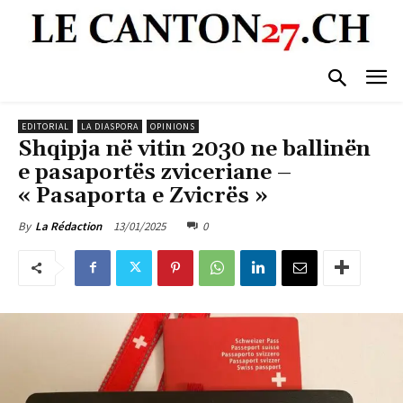
EDITORIAL
LA DIASPORA
OPINIONS
Shqipja në vitin 2030 ne ballinën
e pasaportës zviceriane –
« Pasaporta e Zvicrës »
13/01/2025
0
By
La Rédaction