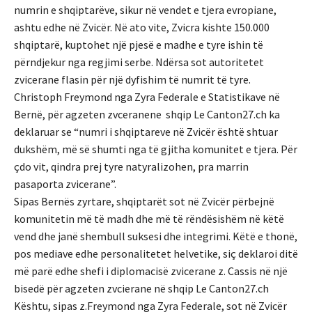
numrin e shqiptarëve, sikur në vendet e tjera evropiane,
ashtu edhe në Zvicër. Në ato vite, Zvicra kishte 150.000
shqiptarë, kuptohet një pjesë e madhe e tyre ishin të
përndjekur nga regjimi serbe. Ndërsa sot autoritetet
zvicerane flasin për një dyfishim të numrit të tyre.
Christoph Freymond nga Zyra Federale e Statistikave në
Bernë, për agzeten zvceranene shqip Le Canton27.ch ka
deklaruar se “numri i shqiptareve në Zvicër është shtuar
dukshëm, më së shumti nga të gjitha komunitet e tjera. Për
çdo vit, qindra prej tyre natyralizohen, pra marrin
pasaporta zvicerane”.
Sipas Bernës zyrtare, shqiptarët sot në Zvicër përbejnë
komunitetin më të madh dhe më të rëndësishëm në këtë
vend dhe janë shembull suksesi dhe integrimi. Këtë e thonë,
pos mediave edhe personalitetet helvetike, siç deklaroi ditë
më parë edhe shefi i diplomacisë zvicerane z. Cassis në një
bisedë për agzeten zvcierane në shqip Le Canton27.ch
Kështu, sipas z.Freymond nga Zyra Federale, sot në Zvicër