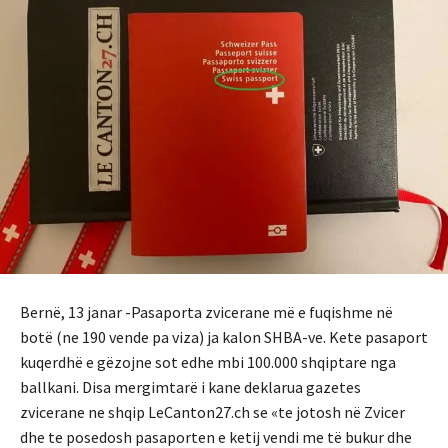
Bernë, 13 janar -Pasaporta zvicerane më e fuqishme në
botë (ne 190 vende pa viza) ja kalon SHBA-ve. Kete pasaport
kuqerdhë e gëzojne sot edhe mbi 100.000 shqiptare nga
ballkani. Disa mergimtarë i kane deklarua gazetes
zvicerane ne shqip LeCanton27.ch se «te jotosh në Zvicer
dhe te posedosh pasaporten e ketij vendi me të bukur dhe