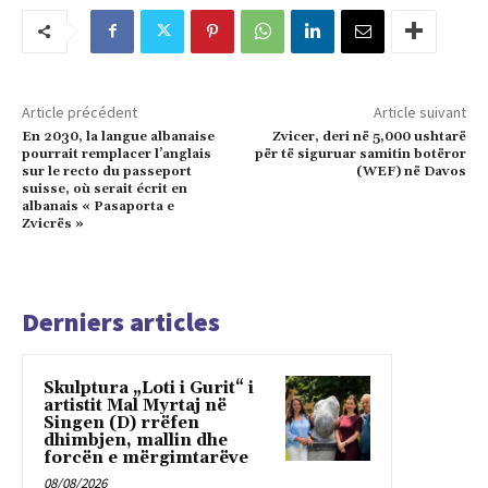
Article précédent
Article suivant
En 2030, la langue albanaise
Zvicer, deri në 5,000 ushtarë
pourrait remplacer l’anglais
për të siguruar samitin botëror
sur le recto du passeport
(WEF) në Davos
suisse, où serait écrit en
albanais « Pasaporta e
Zvicrës »
Derniers articles
Skulptura „Loti i Gurit“ i
artistit Mal Myrtaj në
Singen (D) rrëfen
dhimbjen, mallin dhe
forcën e mërgimtarëve
08/08/2026