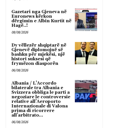
Gazetari nga Gjeneva në
Euronews kërkon
dërgimin e Albin Kurtit në
Hagë..!
08/08/2026
Dy vëllezër shqiptarë në
Gjenevë diplomojnë së
bashku për mjekësi, një
histori suksesi që
frymëzon diasporën
06/08/2026
Albania / L’Accordo
bilaterale tra Albania e
Svizzera obbliga le parti a
negoziare le controversie
relative all’Aeroporto
Internazionale di Valona
prima di ricorrere
all’arbitrato...
06/08/2026