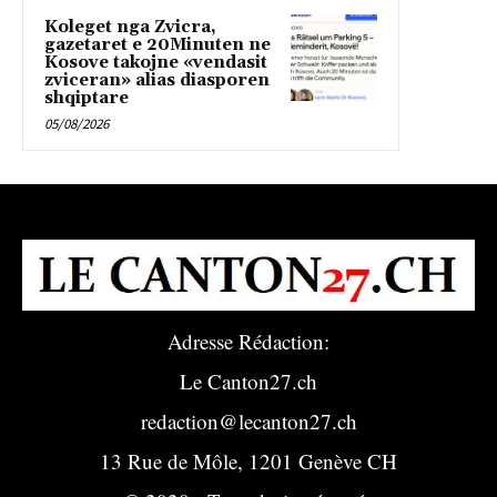
Koleget nga Zvicra,
gazetaret e 20Minuten ne
Kosove takojne «vendasit
zviceran» alias diasporen
shqiptare
05/08/2026
Adresse Rédaction:
Le Canton27.ch
redaction@lecanton27.ch
13 Rue de Môle, 1201 Genève CH