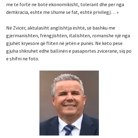
me te fortë ne botë ekonomikisht, tolerant dhe per nga
demkracia, eshte me shume se fat, eshtë privilegj… »
Në Zvicër, aktulasiht anglishtja është, së bashku me
gjermanishten, frëngjishten, italishten, romanshe një nga
gjuhët kryesore që fliten në jetën e punës. Ne keto pese
gjuha shkruhet edhe ballinën e pasaportes zvicerane, siq po
e shifni ne foto.