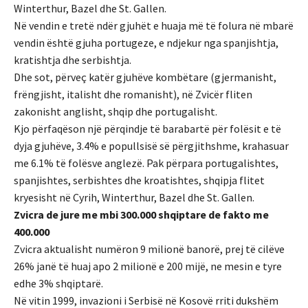
Winterthur, Bazel dhe St. Gallen.
Në vendin e tretë ndër gjuhët e huaja më të folura në mbarë
vendin është gjuha portugeze, e ndjekur nga spanjishtja,
kratishtja dhe serbishtja.
Dhe sot, përveç katër gjuhëve kombëtare (gjermanisht,
frëngjisht, italisht dhe romanisht), në Zvicër fliten
zakonisht anglisht, shqip dhe portugalisht.
Kjo përfaqëson një përqindje të barabartë për folësit e të
dyja gjuhëve, 3.4% e popullsisë së përgjithshme, krahasuar
me 6.1% të folësve anglezë. Pak përpara portugalishtes,
spanjishtes, serbishtes dhe kroatishtes, shqipja flitet
kryesisht në Cyrih, Winterthur, Bazel dhe St. Gallen.
Zvicra de jure me mbi 300.000 shqiptare de fakto me
400.000
Zvicra aktualisht numëron 9 milionë banorë, prej të cilëve
26% janë të huaj apo 2 milionë e 200 mijë, ne mesin e tyre
edhe 3% shqiptarë.
Në vitin 1999, invazioni i Serbisë në Kosovë rriti dukshëm