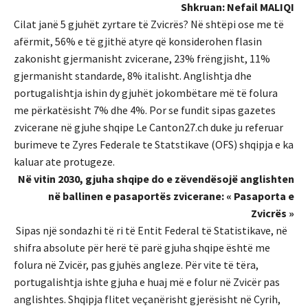
Shkruan: Nefail MALIQI
Cilat janë 5 gjuhët zyrtare të Zvicrës? Në shtëpi ose me të
afërmit, 56% e të gjithë atyre që konsiderohen flasin
zakonisht gjermanisht zvicerane, 23% frëngjisht, 11%
gjermanisht standarde, 8% italisht. Anglishtja dhe
portugalishtja ishin dy gjuhët jokombëtare më të folura
me përkatësisht 7% dhe 4%. Por se fundit sipas gazetes
zvicerane në gjuhe shqipe Le Canton27.ch duke ju referuar
burimeve te Zyres Federale te Statstikave (OFS) shqipja e ka
kaluar ate protugeze.
Në vitin 2030, gjuha shqipe do e zëvendësojë anglishten
në ballinen e pasaportës zvicerane: « Pasaporta e
Zvicrës »
Sipas një sondazhi të ri të Entit Federal të Statistikave, në
shifra absolute për herë të parë gjuha shqipe është me
folura në Zvicër, pas gjuhës angleze. Për vite të tëra,
portugalishtja ishte gjuha e huaj më e folur në Zvicër pas
anglishtes. Shqipja flitet veçanërisht gjerësisht në Cyrih,