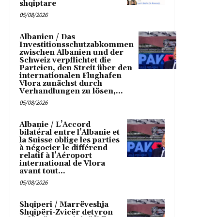
shqiptare
05/08/2026
Albanien / Das
Investitionsschutzabkommen
zwischen Albanien und der
Schweiz verpflichtet die
Parteien, den Streit über den
internationalen Flughafen
Vlora zunächst durch
Verhandlungen zu lösen,...
05/08/2026
Albanie / L’Accord
bilatéral entre l’Albanie et
la Suisse oblige les parties
à négocier le différend
relatif à l’Aéroport
international de Vlora
avant tout...
05/08/2026
Shqiperi / Marrëveshja
Shqipëri-Zvicër detyron