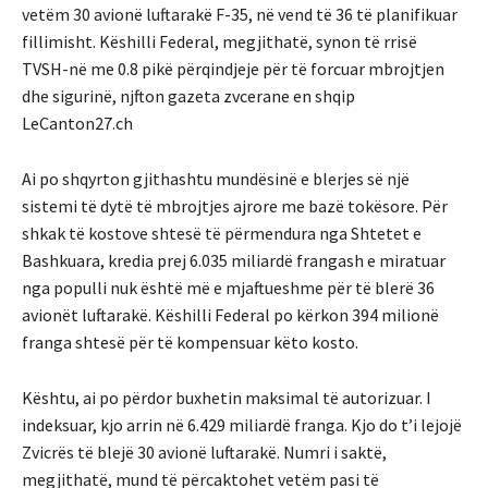
vetëm 30 avionë luftarakë F-35, në vend të 36 të planifikuar
fillimisht. Këshilli Federal, megjithatë, synon të rrisë
TVSH-në me 0.8 pikë përqindjeje për të forcuar mbrojtjen
dhe sigurinë, njfton gazeta zvcerane en shqip
LeCanton27.ch
Ai po shqyrton gjithashtu mundësinë e blerjes së një
sistemi të dytë të mbrojtjes ajrore me bazë tokësore. Për
shkak të kostove shtesë të përmendura nga Shtetet e
Bashkuara, kredia prej 6.035 miliardë frangash e miratuar
nga populli nuk është më e mjaftueshme për të blerë 36
avionët luftarakë. Këshilli Federal po kërkon 394 milionë
franga shtesë për të kompensuar këto kosto.
Kështu, ai po përdor buxhetin maksimal të autorizuar. I
indeksuar, kjo arrin në 6.429 miliardë franga. Kjo do t’i lejojë
Zvicrës të blejë 30 avionë luftarakë. Numri i saktë,
megjithatë, mund të përcaktohet vetëm pasi të