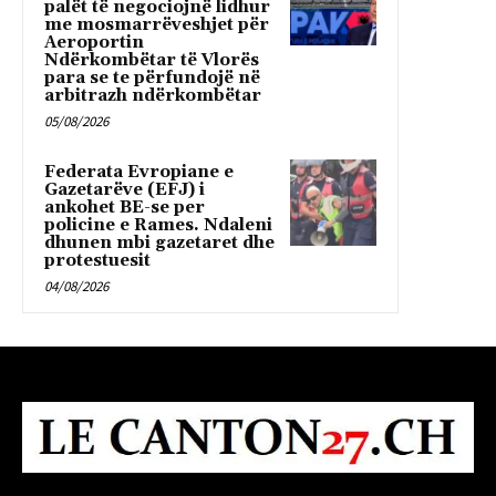
palët të negociojnë lidhur
me mosmarrëveshjet për
Aeroportin
Ndërkombëtar të Vlorës
para se te përfundojë në
arbitrazh ndërkombëtar
05/08/2026
Federata Evropiane e
Gazetarëve (EFJ) i
ankohet BE-se per
policine e Rames. Ndaleni
dhunen mbi gazetaret dhe
protestuesit
04/08/2026