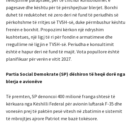
pagesave dhe kështu për të përshpejtuar blerjet. Borxhi
duhet të reduktohet në zero deri në fund të periudhës së
përkohshme të rritjes së TVSH-së, duke përmbushur kështu
frenën e borxhit. Propozimi kërkon një ndryshim
kushtetues, një ligj të ri për fondin e armatimeve dhe
rregullime në ligjin e TVSH-së. Periudha e konsultimit
është e hapur deri në fund të majit. Vota popullore është
planifikuar për verën e vitit 2027.
Partia Social Demokrate (SP) dëshiron të heqë dorë nga
blerja e avionëve
Të premten, SP denoncoi 400 milionë franga shtesë të
kërkuara nga Këshilli Federal për avionin luftarak F-35 dhe
vonesën prej të paktën pesë vitesh në zbatimin e sistemit
të mbrojtjes ajrore Patriot me bazë tokësore.