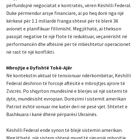
përfundojnë negociatat e kontratës, vëren Këshilli Federal.
Duke përmendur arsye financiare, ai po heq dorë nga një
kërkesë për 1.1 miliardë franga shtesë për të blerë 36
avionët e planifikuar fillimisht. Megjithatë, ai thekson
pasojat negative të një flote të reduktuar, veçanërisht në
performancën dhe aftësinë për të mbështetur operacionet
në rast të një konflikti.
Mbrojtje e Dyfishtë Tokë-Ajër
Në kontekstin aktual të tensionuar ndërkombëtar, Këshilli
Federal dëshiron të forcojë aftësitë e mbrojtjes ajrore të
Zvicrës. Po shqyrton mundësinë e blerjes së një sistemi të
dytë, mundësisht evropian. Dorëzimi i sistemit amerikan
Patriot është vonuar me katër deri në pesë vjet. Shtetet e
Bashkuara i kanë dhënë përparësi Ukrainës.
Këshilli Federal ende synon të blejë sistemin amerikan.
Megjithatë, një sistem shtesë mund të sigurojë mbrojtje