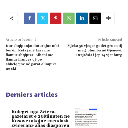
Article précédent
Article suivant
Kur shqiponjat fluturojne mbi
Mjeku 50 vjeqar godet gruan tij
borë… Keta janë Lara me
me 4 plumba në Gjenevë.
flamur shqiptar, Albani me
Drejtësia i jep 14 vjet burg
flamur francez që po
shkelqejne në garat olimpike
ne ski
Derniers articles
Koleget nga Zvicra,
gazetaret e 20Minuten ne
Kosove takojne «vendasit
zviceran» alias diasporen