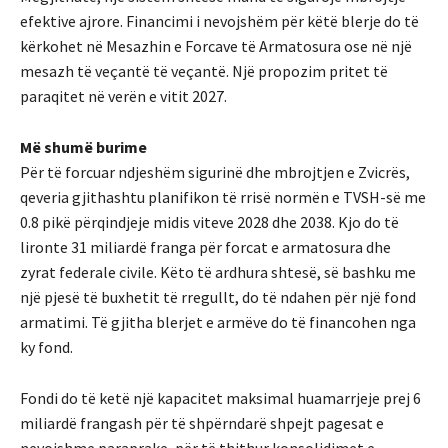
efektive ajrore. Financimi i nevojshëm për këtë blerje do të
kërkohet në Mesazhin e Forcave të Armatosura ose në një
mesazh të veçantë të veçantë. Një propozim pritet të
paraqitet në verën e vitit 2027.
Më shumë burime
Për të forcuar ndjeshëm sigurinë dhe mbrojtjen e Zvicrës,
qeveria gjithashtu planifikon të rrisë normën e TVSH-së me
0.8 pikë përqindjeje midis viteve 2028 dhe 2038. Kjo do të
lironte 31 miliardë franga për forcat e armatosura dhe
zyrat federale civile. Këto të ardhura shtesë, së bashku me
një pjesë të buxhetit të rregullt, do të ndahen për një fond
armatimi. Të gjitha blerjet e armëve do të financohen nga
ky fond.
Fondi do të ketë një kapacitet maksimal huamarrjeje prej 6
miliardë frangash për të shpërndarë shpejt pagesat e
nevojshme paraprake, për të thithur konsolidimet e