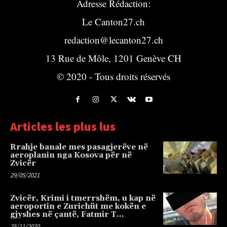
Adresse Rédaction:
Le Canton27.ch
redaction@lecanton27.ch
13 Rue de Môle, 1201 Genève CH
© 2020 - Tous droits réservés
Articles les plus lus
Rrahje banale mes pasagjerëve në
aeroplanin nga Kosova për në
Zvicër
29/05/2021
Zvicër, Krimi i tmerrshëm, u kap në
aeroportin e Zurichüt me kokën e
gjyshes në çantë, Fatmir T…
25/11/2020