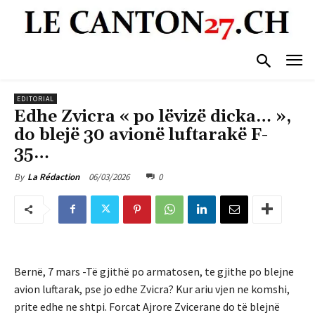
EDITORIAL
Edhe Zvicra « po lëvizë dicka… »,
do blejë 30 avionë luftarakë F-
35…
06/03/2026
0
By
La Rédaction
Bernë, 7 mars -Të gjithë po armatosen, te gjithe po blejne
avion luftarak, pse jo edhe Zvicra? Kur ariu vjen ne komshi,
prite edhe ne shtpi. Forcat Ajrore Zvicerane do të blejnë