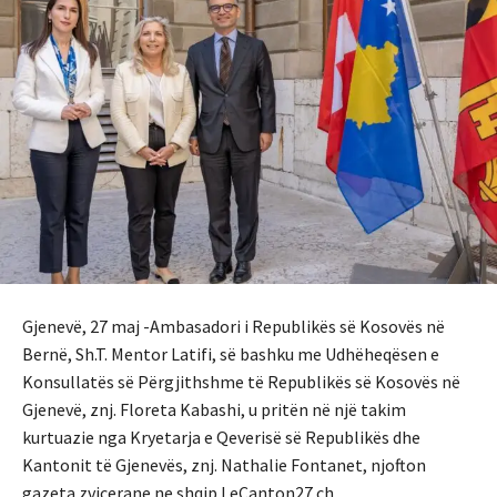
Gjenevë, 27 maj -Ambasadori i Republikës së Kosovës në
Bernë, Sh.T. Mentor Latifi, së bashku me Udhëheqësen e
Konsullatës së Përgjithshme të Republikës së Kosovës në
Gjenevë, znj. Floreta Kabashi, u pritën në një takim
kurtuazie nga Kryetarja e Qeverisë së Republikës dhe
Kantonit të Gjenevës, znj. Nathalie Fontanet, njofton
gazeta zvicerane ne shqip LeCanton27.ch