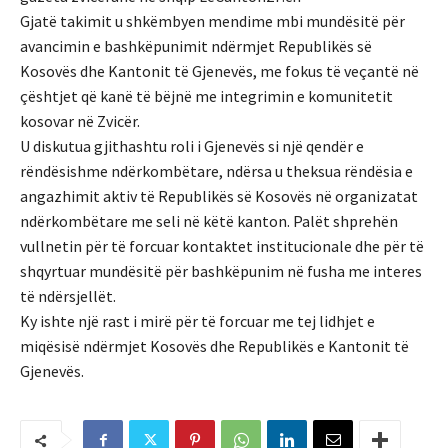
Gjatë takimit u shkëmbyen mendime mbi mundësitë për
avancimin e bashkëpunimit ndërmjet Republikës së
Kosovës dhe Kantonit të Gjenevës, me fokus të veçantë në
çështjet që kanë të bëjnë me integrimin e komunitetit
kosovar në Zvicër.
U diskutua gjithashtu roli i Gjenevës si një qendër e
rëndësishme ndërkombëtare, ndërsa u theksua rëndësia e
angazhimit aktiv të Republikës së Kosovës në organizatat
ndërkombëtare me seli në këtë kanton. Palët shprehën
vullnetin për të forcuar kontaktet institucionale dhe për të
shqyrtuar mundësitë për bashkëpunim në fusha me interes
të ndërsjellët.
Ky ishte një rast i mirë për të forcuar me tej lidhjet e
miqësisë ndërmjet Kosovës dhe Republikës e Kantonit të
Gjenevës.