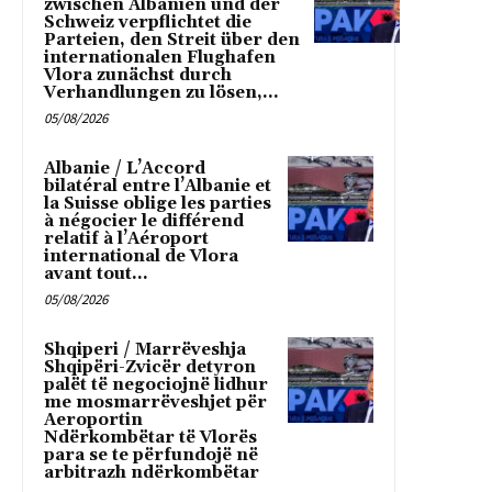
zwischen Albanien und der
Schweiz verpflichtet die
Parteien, den Streit über den
internationalen Flughafen
Vlora zunächst durch
Verhandlungen zu lösen,...
05/08/2026
Albanie / L’Accord
bilatéral entre l’Albanie et
la Suisse oblige les parties
à négocier le différend
relatif à l’Aéroport
international de Vlora
avant tout...
05/08/2026
Shqiperi / Marrëveshja
Shqipëri-Zvicër detyron
palët të negociojnë lidhur
me mosmarrëveshjet për
Aeroportin
Ndërkombëtar të Vlorës
para se te përfundojë në
arbitrazh ndërkombëtar