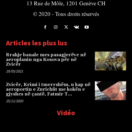
13 Rue de Môle, 1201 Genève CH
© 2020 - Tous droits réservés
Articles les plus lus
Rrahje banale mes pasagjerëve në
aeroplanin nga Kosova për në
Zvicër
29/05/2021
Zvicër, Krimi i tmerrshëm, u kap në
aeroportin e Zurichüt me kokën e
gjyshes në çantë, Fatmir T…
25/11/2020
Vidéo