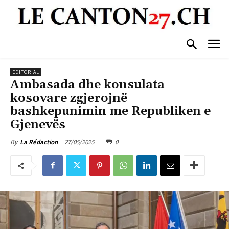
EDITORIAL
Ambasada dhe konsulata
kosovare zgjerojnë
bashkepunimin me Republiken e
Gjenevës
27/05/2025
0
By
La Rédaction