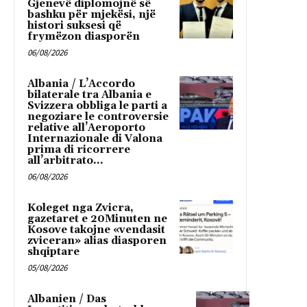
Gjenevë diplomojnë së
bashku për mjekësi, një
histori suksesi që
frymëzon diasporën
06/08/2026
Albania / L’Accordo
bilaterale tra Albania e
Svizzera obbliga le parti a
negoziare le controversie
relative all’Aeroporto
Internazionale di Valona
prima di ricorrere
all’arbitrato...
06/08/2026
Koleget nga Zvicra,
gazetaret e 20Minuten ne
Kosove takojne «vendasit
zviceran» alias diasporen
shqiptare
05/08/2026
Albanien / Das