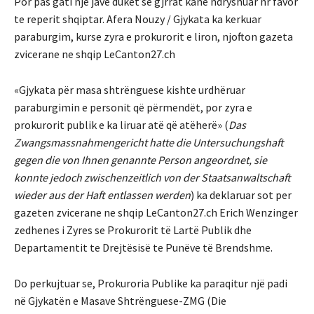
Por pas gati nje jave duket se gjrrat kane ndryshuar nr favor
te reperit shqiptar. Afera Nouzy / Gjykata ka kerkuar
paraburgim, kurse zyra e prokurorit e liron, njofton gazeta
zvicerane ne shqip LeCanton27.ch
«Gjykata për masa shtrënguese kishte urdhëruar
paraburgimin e personit që përmendët, por zyra e
prokurorit publik e ka liruar atë që atëherë» (
Das
Zwangsmassnahmengericht hatte die Untersuchungshaft
gegen die von Ihnen genannte Person angeordnet, sie
konnte jedoch zwischenzeitlich von der Staatsanwaltschaft
wieder aus der Haft entlassen werden
) ka deklaruar sot per
gazeten zvicerane ne shqip LeCanton27.ch Erich Wenzinger
zedhenes i Zyres se Prokurorit të Lartë Publik dhe
Departamentit te Drejtësisë te Punëve të Brendshme.
Do perkujtuar se, Prokuroria Publike ka paraqitur një padi
në Gjykatën e Masave Shtrënguese-ZMG (Die