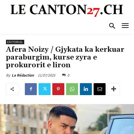
EDITORIAL
Afera Noizy / Gjykata ka kerkuar
paraburgim, kurse zyra e
prokurorit e liron
11/07/2025
0
By
La Rédaction