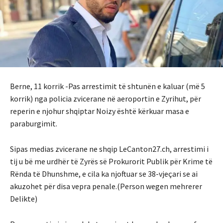
Berne, 11 korrik -Pas arrestimit të shtunën e kaluar (më 5
korrik) nga policia zvicerane në aeroportin e Zyrihut, për
reperin e njohur shqiptar Noizy është kërkuar masa e
paraburgimit.
Sipas medias zvicerane ne shqip LeCanton27.ch, arrestimi i
tij u bë me urdhër të Zyrës së Prokurorit Publik për Krime të
Rënda të Dhunshme, e cila ka njoftuar se 38-vjeçari se ai
akuzohet për disa vepra penale.(Person wegen mehrerer
Delikte)