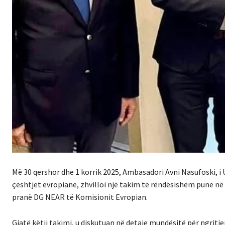
Më 30 qershor dhe 1 korrik 2025, Ambasadori Avni Nasufoski, i Un
çështjet evropiane, zhvilloi një takim të rëndësishëm pune 
pranë DG NEAR të Komisionit Evropian.
Gjatë këtij takimi, u diskutuan në detaje mundësitë për ngritjen