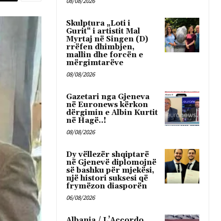
08/08/2026
Skulptura „Loti i
Gurit“ i artistit Mal
Myrtaj në Singen (D)
rrëfen dhimbjen,
mallin dhe forcën e
mërgimtarëve
08/08/2026
Gazetari nga Gjeneva
në Euronews kërkon
dërgimin e Albin Kurtit
në Hagë..!
08/08/2026
Dy vëllezër shqiptarë
në Gjenevë diplomojnë
së bashku për mjekësi,
një histori suksesi që
frymëzon diasporën
06/08/2026
Albania / L’Accordo