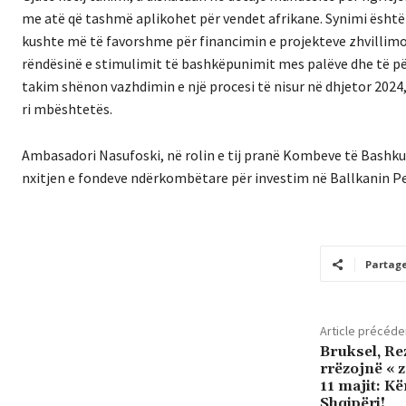
me atë që tashmë aplikohet për vendet afrikane. Synimi është 
kushte më të favorshme për financimin e projekteve zhvillimo
rëndësinë e stimulimit të bashkëpunimit mes palëve dhe të për
takim shënon vazhdimin e një procesi të nisur në dhjetor 2024
ri mbështetës.
Ambasadori Nasufoski, në rolin e tij pranë Kombeve të Bashkua
nxitjen e fondeve ndërkombëtare për investim në Ballkanin P
Partag
Article précéde
Bruksel, Re
rrëzojnë « 
11 majit: K
Shqipëri!