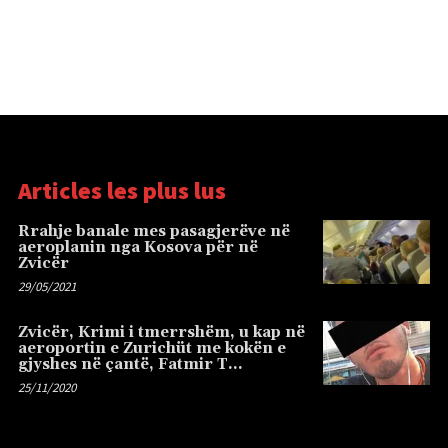
Articles les plus lus
Rrahje banale mes pasagjerëve në
aeroplanin nga Kosova për në
Zvicër
29/05/2021
Zvicër, Krimi i tmerrshëm, u kap në
aeroportin e Zurichüt me kokën e
gjyshes në çantë, Fatmir T…
25/11/2020