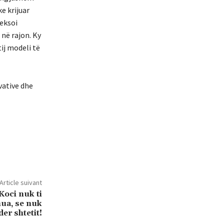
e krijuar
eksoi
në rajon. Ky
ij modeli të
vative dhe
Article suivant
Koci nuk ti
mua, se nuk
r shtetit!