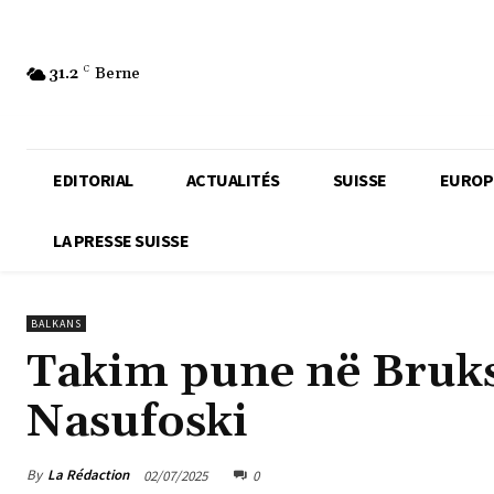
31.2
C
Berne
EDITORIAL
ACTUALITÉS
SUISSE
EUROP
LA PRESSE SUISSE
BALKANS
Takim pune në Bruks
Nasufoski
By
La Rédaction
02/07/2025
0