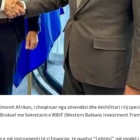
ionit Afrikan, i shoqëruar nga zëvendësi dhe këshilltari i tij speci
në Bruksel me Sekretarin e WBIF (Western Balkans Investment Fra
 e një instrumenti të ri financiar, të quajtur “Lehtësi”, një model