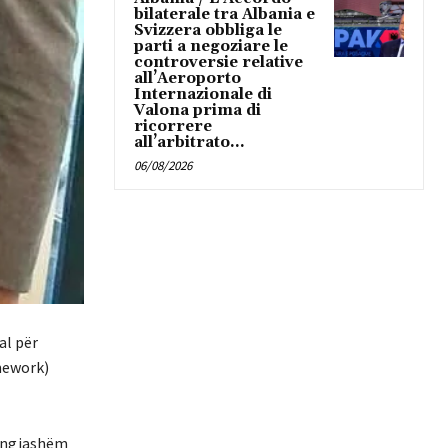
bilaterale tra Albania e
Svizzera obbliga le
parti a negoziare le
controversie relative
all’Aeroporto
Internazionale di
Valona prima di
ricorrere
all’arbitrato...
06/08/2026
al për
mework)
 i ngjashëm