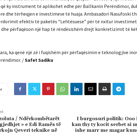
që ky instrument të aplikohet edhe për Ballkanin Perëndimor, duk
re dhe tërheqjen e investimeve të huaja. Ambasadori Nasufoski th
dorimit efektiv të paketës “Lehtësuese” për të nxitur investimet 
, dhe përfaqëson një hap të rëndësishëm drejt konkretizimit të kët
ra, ka qenë një zë i fuqishëm për përfaqësimin e teknologjive ino
erëndimor. /
Safet Sadiku
er
nt
zoluta / Ndërkombëtarët
I burgosuri politik: Ooo 
zgjedhjet » e Edi Ramës të
kan thy ty kocit serbet si 
ërkojn Qeveri teknike në
ishe marr me magar kunde