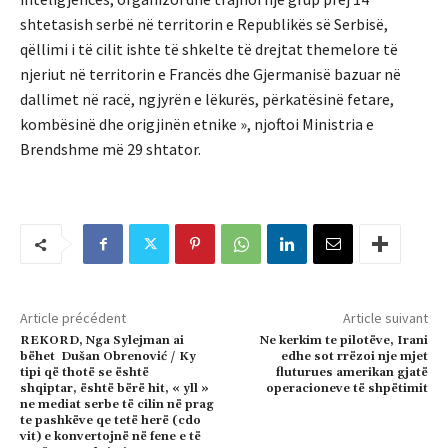
shtetasish serbë në territorin e Republikës së Serbisë,
qëllimi i të cilit ishte të shkelte të drejtat themelore të
njeriut në territorin e Francës dhe Gjermanisë bazuar në
dallimet në racë, ngjyrën e lëkurës, përkatësinë fetare,
kombësinë dhe origjinën etnike », njoftoi Ministria e
Brendshme më 29 shtator.
Article précédent
Article suivant
REKORD, Nga Sylejman ai
Ne kerkim te pilotëve, Irani
bëhet Dušan Obrenović / Ky
edhe sot rrëzoi nje mjet
tipi që thotë se është
fluturues amerikan gjatë
shqiptar, është bërë hit, « yll »
operacioneve të shpëtimit
ne mediat serbe të cilin në prag
te pashkëve qe tetë herë (cdo
vit) e konvertojnë në fene e të