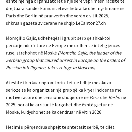
është një nga organizatorët e një sërë veprimesh raciste të
drejtuara kundër komuniteteve hebraike dhe myslimane në
Paris dhe Berlin në pranverën dhe verën e vitit 2025,
shkruan gazeta zvicerane ne shqip LeCanton27.ch
Momçillo Gajic, udhëheqësi i grupit serb që shkaktoi
percarje nderfetare në Evropë me urdhër të inteligjencës
ruse, strehohet në Moskë
(Momcilo Gajic, the leader of the
Serbian group that caused unrest in Europe on the orders of
Russian intelligence, takes refuge in Moscow)
Ai është i kërkuar nga autoritetet në lidhje me akuza
serioze se ka organizuar një grup që ka kryer incidente me
motive racore dhe tensione shoqërore në
Pariz
dhe
Berlin
në
2025, por ai ka arritur të largohet dhe është gjetur në
Moskë, ku dyshohet se ka qëndruar në vitin 2026
Hetimi u përqendrua shpejt te shtetasit serbë, të cilët