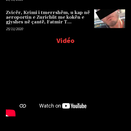
Zvicër, Krimi i tmerrshëm, u kap në
aeroportin e Zurichüt me kokën e
gjyshes në çantë, Fatmir T…
25/11/2020
Vidéo