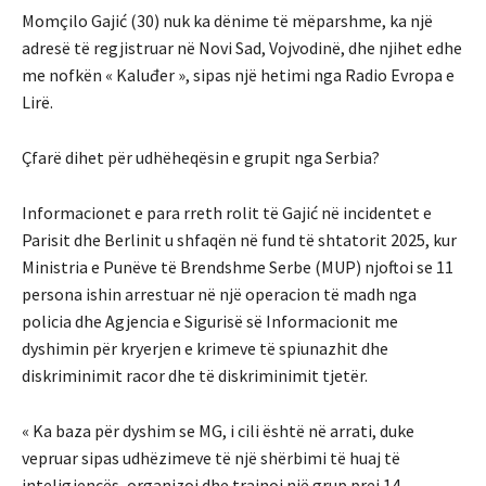
Momçilo Gajić (30) nuk ka dënime të mëparshme, ka një
adresë të regjistruar në Novi Sad, Vojvodinë, dhe njihet edhe
me nofkën « Kaluđer », sipas një hetimi nga Radio Evropa e
Lirë.
Çfarë dihet për udhëheqësin e grupit nga Serbia?
Informacionet e para rreth rolit të Gajić në incidentet e
Parisit dhe Berlinit u shfaqën në fund të shtatorit 2025, kur
Ministria e Punëve të Brendshme Serbe (MUP) njoftoi se 11
persona ishin arrestuar në një operacion të madh nga
policia dhe Agjencia e Sigurisë së Informacionit me
dyshimin për kryerjen e krimeve të spiunazhit dhe
diskriminimit racor dhe të diskriminimit tjetër.
« Ka baza për dyshim se MG, i cili është në arrati, duke
vepruar sipas udhëzimeve të një shërbimi të huaj të
inteligjencës, organizoi dhe trajnoi një grup prej 14