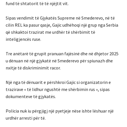
fund të shtatorit të të njëjtit vit.
Sipas vendimit të Gjykatës Supreme në Smederevo, në të
cilin REL ka pasur qasje, Gajic udhëhoqi një grup nga Serbia
që shkaktoi trazirat me urdhër të shërbimit të
inteligjencës ruse.
Tre anëtarë të grupit pranuan fajësinë dhe në dhjetor 2025
u dënuan në një gjykatë në Smederevo për spiunazh dhe
nxitje të diskriminimit racor.
Një nga të dënuarit e përshkroi Gajic si organizatorin e
trazirave « të lidhur ngushtë me shërbimin rus », sipas
dokumenteve të gjykatës.
Policia nuk iu përgjigj një pyetjeje nëse ishte lëshuar një
urdhër arresti për të.