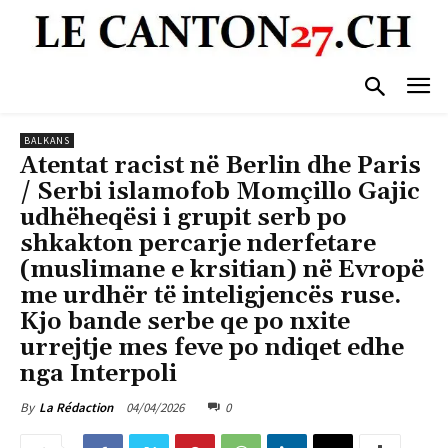
BALKANS
Atentat racist në Berlin dhe Paris
/ Serbi islamofob Momçillo Gajic
udhëheqësi i grupit serb po
shkakton percarje nderfetare
(muslimane e krsitian) në Evropë
me urdhër të inteligjencës ruse.
Kjo bande serbe qe po nxite
urrejtje mes feve po ndiqet edhe
nga Interpoli
04/04/2026
0
By
La Rédaction