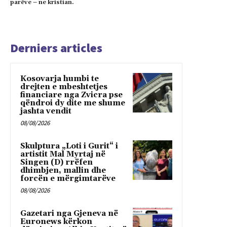
parëve – ne kristian.
Derniers articles
Kosovarja humbi te
drejten e mbeshtetjes
financiare nga Zvicra pse
qëndroi dy dite me shume
jashta vendit
08/08/2026
Skulptura „Loti i Gurit“ i
artistit Mal Myrtaj në
Singen (D) rrëfen
dhimbjen, mallin dhe
forcën e mërgimtarëve
08/08/2026
Gazetari nga Gjeneva në
Euronews kërkon