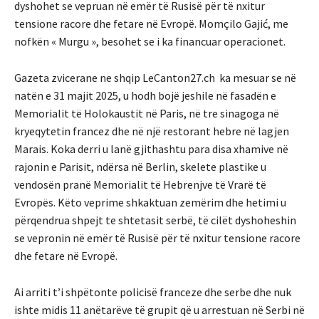
dyshohet se vepruan në emër të Rusisë për të nxitur
tensione racore dhe fetare në Evropë. Momçilo Gajić, me
nofkën « Murgu », besohet se i ka financuar operacionet.
Gazeta zvicerane ne shqip LeCanton27.ch ka mesuar se në
natën e 31 majit 2025, u hodh bojë jeshile në fasadën e
Memorialit të Holokaustit në Paris, në tre sinagoga në
kryeqytetin francez dhe në një restorant hebre në lagjen
Marais. Koka derri u lanë gjithashtu para disa xhamive në
rajonin e Parisit, ndërsa në Berlin, skelete plastike u
vendosën pranë Memorialit të Hebrenjve të Vrarë të
Evropës. Këto veprime shkaktuan zemërim dhe hetimi u
përqendrua shpejt te shtetasit serbë, të cilët dyshoheshin
se vepronin në emër të Rusisë për të nxitur tensione racore
dhe fetare në Evropë.
Ai arriti t’i shpëtonte policisë franceze dhe serbe dhe nuk
ishte midis 11 anëtarëve të grupit që u arrestuan në Serbi në