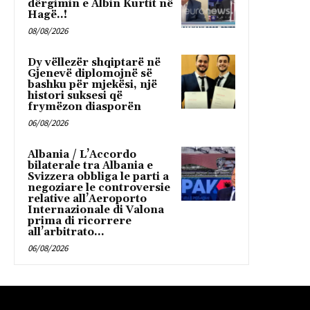
dërgimin e Albin Kurtit në
Hagë..!
08/08/2026
Dy vëllezër shqiptarë në
Gjenevë diplomojnë së
bashku për mjekësi, një
histori suksesi që
frymëzon diasporën
06/08/2026
Albania / L’Accordo
bilaterale tra Albania e
Svizzera obbliga le parti a
negoziare le controversie
relative all’Aeroporto
Internazionale di Valona
prima di ricorrere
all’arbitrato...
06/08/2026