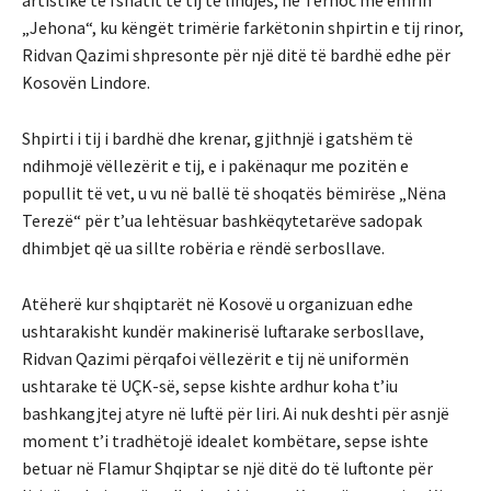
artistike të fshatit të tij të lindjes, në Tërnoc me emrin
„Jehona“, ku këngët trimërie farkëtonin shpirtin e tij rinor,
Ridvan Qazimi shpresonte për një ditë të bardhë edhe për
Kosovën Lindore.
Shpirti i tij i bardhë dhe krenar, gjithnjë i gatshëm të
ndihmojë vëllezërit e tij, e i pakënaqur me pozitën e
popullit të vet, u vu në ballë të shoqatës bëmirëse „Nëna
Terezë“ për t’ua lehtësuar bashkëqytetarëve sadopak
dhimbjet që ua sillte robëria e rëndë serbosllave.
Atëherë kur shqiptarët në Kosovë u organizuan edhe
ushtarakisht kundër makinerisë luftarake serbosllave,
Ridvan Qazimi përqafoi vëllezërit e tij në uniformën
ushtarake të UÇK-së, sepse kishte ardhur koha t’iu
bashkangjtej atyre në luftë për liri. Ai nuk deshti për asnjë
moment t’i tradhëtojë idealet kombëtare, sepse ishte
betuar në Flamur Shqiptar se një ditë do të luftonte për