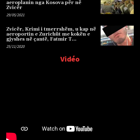
aeroplanin nga Kosova për në
Zvicër
29/05/2021
Zvicër, Krimi i tmerrshëm, u kap në
aeroportin e Zurichüt me kokën e
gjyshes në çantë, Fatmir T…
25/11/2020
Vidéo