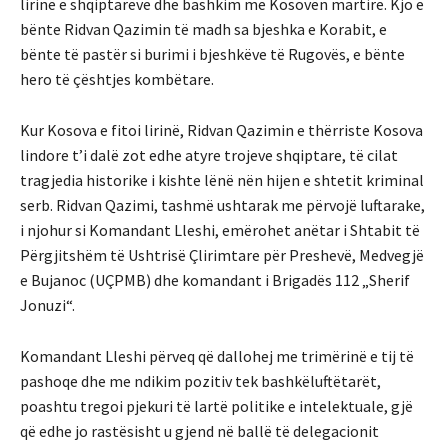
lirinë e shqiptarëve dhe bashkim me Kosovën martire. Kjo e
bënte Ridvan Qazimin të madh sa bjeshka e Korabit, e
bënte të pastër si burimi i bjeshkëve të Rugovës, e bënte
hero të çështjes kombëtare.
Kur Kosova e fitoi lirinë, Ridvan Qazimin e thërriste Kosova
lindore t’i dalë zot edhe atyre trojeve shqiptare, të cilat
tragjedia historike i kishte lënë nën hijen e shtetit kriminal
serb. Ridvan Qazimi, tashmë ushtarak me përvojë luftarake,
i njohur si Komandant Lleshi, emërohet anëtar i Shtabit të
Përgjitshëm të Ushtrisë Çlirimtare për Preshevë, Medvegjë
e Bujanoc (UÇPMB) dhe komandant i Brigadës 112 „Sherif
Jonuzi“.
Komandant Lleshi përveq që dallohej me trimërinë e tij të
pashoqe dhe me ndikim pozitiv tek bashkëluftëtarët,
poashtu tregoi pjekuri të lartë politike e intelektuale, gjë
që edhe jo rastësisht u gjend në ballë të delegacionit