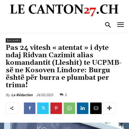
BALKANS
Pas 24 vitesh « atentat » i dyte
ndaj Ridvan Cazimit alias
komandantit (Lleshit) te UCPMB-
së ne Kosoven Lindore: Burgu
është për burra e plumbat per
trima!
24/05/2025
0
By
La Rédaction