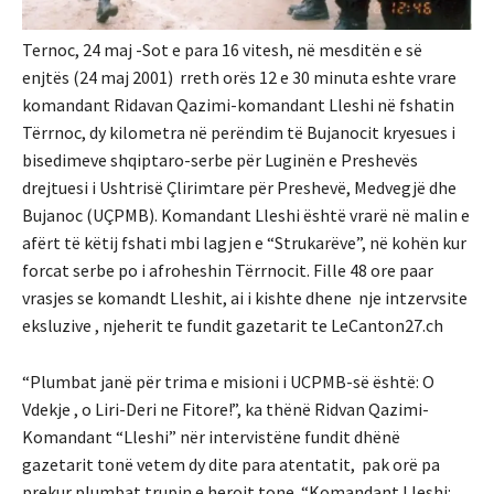
Ternoc, 24 maj -Sot e para 16 vitesh, në mesditën e së
enjtës (24 maj 2001) rreth orës 12 e 30 minuta eshte vrare
komandant Ridavan Qazimi-komandant Lleshi në fshatin
Tërrnoc, dy kilometra në perëndim të Bujanocit kryesues i
bisedimeve shqiptaro-serbe për Luginën e Preshevës
drejtuesi i Ushtrisë Çlirimtare për Preshevë, Medvegjë dhe
Bujanoc (UÇPMB). Komandant Lleshi është vrarë në malin e
afërt të këtij fshati mbi lagjen e “Strukarëve”, në kohën kur
forcat serbe po i afroheshin Tërrnocit. Fille 48 ore paar
vrasjes se komandt Lleshit, ai i kishte dhene nje intzervsite
eksluzive , njeherit te fundit gazetarit te LeCanton27.ch
“Plumbat janë për trima e misioni i UCPMB-së është: O
Vdekje , o Liri-Deri ne Fitore!”, ka thënë Ridvan Qazimi-
Komandant “Lleshi” nër intervistëne fundit dhënë
gazetarit tonë vetem dy dite para atentatit, pak orë pa
prekur plumbat trupin e heroit tone. “Komandant Lleshi: