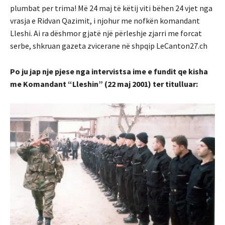
plumbat per trima! Më 24 maj të këtij viti bëhen 24 vjet nga
vrasja e Ridvan Qazimit, i njohur me nofkën komandant
Lleshi. Ai ra dëshmor gjatë një përleshje zjarri me forcat
serbe, shkruan gazeta zvicerane në shpqip LeCanton27.ch
Po ju jap nje pjese nga intervistsa ime e fundit qe kisha
me Komandant “Lleshin” (22 maj 2001) ter titulluar: