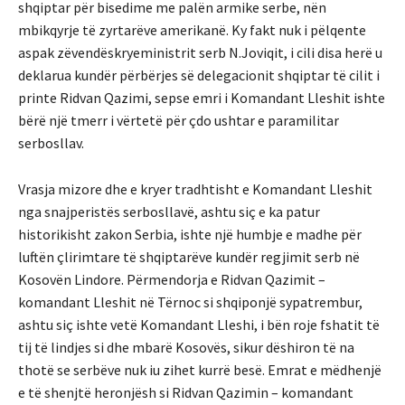
shqiptar për bisedime me palën armike serbe, nën
mbikqyrje të zyrtarëve amerikanë. Ky fakt nuk i pëlqente
aspak zëvendëskryeministrit serb N.Joviqit, i cili disa herë u
deklarua kundër përbërjes së delegacionit shqiptar të cilit i
printe Ridvan Qazimi, sepse emri i Komandant Lleshit ishte
bërë një tmerr i vërtetë për çdo ushtar e paramilitar
serbosllav.
Vrasja mizore dhe e kryer tradhtisht e Komandant Lleshit
nga snajperistës serbosllavë, ashtu siç e ka patur
historikisht zakon Serbia, ishte një humbje e madhe për
luftën çlirimtare të shqiptarëve kundër regjimit serb në
Kosovën Lindore. Përmendorja e Ridvan Qazimit –
komandant Lleshit në Tërnoc si shqiponjë sypatrembur,
ashtu siç ishte vetë Komandant Lleshi, i bën roje fshatit të
tij të lindjes si dhe mbarë Kosovës, sikur dëshiron të na
thotë se serbëve nuk iu zihet kurrë besë. Emrat e mëdhenjë
e të shenjtë heronjësh si Ridvan Qazimin – komandant