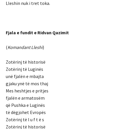
Lleshin nuk i tret toka.
Fjala e fundit e Ridvan Qazimit
(
Komandant Lleshi
)
Zotërinj të historisë
Zotërinj të Luginës
unë fjalën e mbajta
gjaku ynë të mos thaj
Mes heshtjes e pritjes
fjalën e armatosëm
që Pushka e Luginës
të dëgjohet Evropës
Zotërinj të l u f t ë s
Zotërinj të historisë