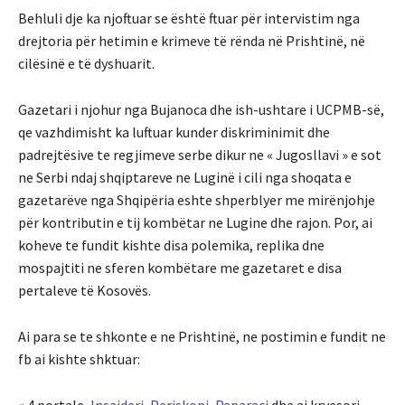
Behluli dje ka njoftuar se është ftuar për intervistim nga
drejtoria për hetimin e krimeve të rënda në Prishtinë, në
cilësinë e të dyshuarit.
Gazetari i njohur nga Bujanoca dhe ish-ushtare i UCPMB-së,
qe vazhdimisht ka luftuar kunder diskriminimit dhe
padrejtësive te regjimeve serbe dikur ne « Jugosllavi » e sot
ne Serbi ndaj shqiptareve ne Luginë i cili nga shoqata e
gazetarëve nga Shqipëria eshte shperblyer me mirënjohje
për kontributin e tij kombëtar ne Lugine dhe rajon. Por, ai
koheve te fundit kishte disa polemika, replika dne
mospajtiti ne sferen kombëtare me gazetaret e disa
pertaleve të Kosovës.
Ai para se te shkonte e ne Prishtinë, ne postimin e fundit ne
fb ai kishte shktuar: