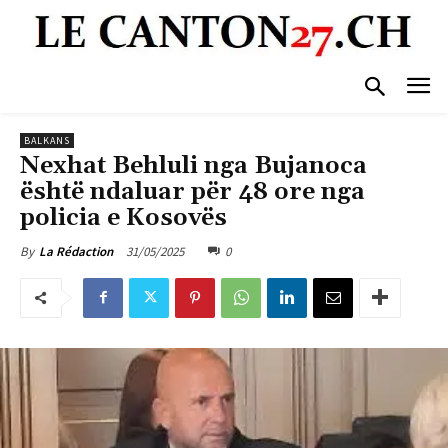
BALKANS
Nexhat Behluli nga Bujanoca
është ndaluar për 48 ore nga
policia e Kosovës
31/05/2025
0
By
La Rédaction