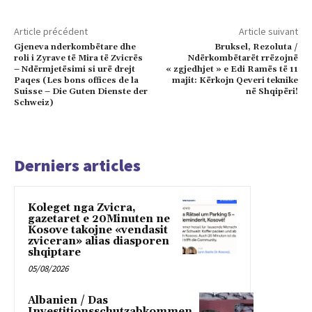
Article précédent
Article suivant
Gjeneva nderkombëtare dhe
Bruksel, Rezoluta /
roli i Zyrave të Mira të Zvicrës
Ndërkombëtarët rrëzojnë
– Ndërmjetësimi si urë drejt
« zgjedhjet » e Edi Ramës të 11
Paqes (Les bons offices de la
majit: Kërkojn Qeveri teknike
Suisse – Die Guten Dienste der
në Shqipëri!
Schweiz)
Derniers articles
Koleget nga Zvicra,
gazetaret e 20Minuten ne
Kosove takojne «vendasit
zviceran» alias diasporen
shqiptare
05/08/2026
Albanien / Das
Investitionsschutzabkommen