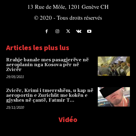
13 Rue de Môle, 1201 Genève CH
© 2020 - Tous droits réservés
Articles les plus lus
Rrahje banale mes pasagjerëve në
aeroplanin nga Kosova për në
Zvicër
29/05/2021
Zvicër, Krimi i tmerrshëm, u kap në
aeroportin e Zurichüt me kokën e
gjyshes në çantë, Fatmir T…
25/11/2020
Vidéo