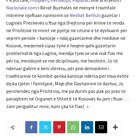
« 4 portale,
Insajderi
,
Periskopi
,
Paparaci
dhe ai kryesori
Nacionale.com
i Berat Buzhalës në mënyrë triumfale
mbrëmë njoftuan opinionin se
Nexhat Behluli
gazetar i
Luginës Preshevës u ftua nga Drejtoria për krime të rënda
në Prishtinë të miret në pyetje në cilsinë e të dyshuarit për
veprën penale « kanosje » ndaj gazetarëve dhe mediave në
Kosovë, medemek sipas tyne e heqëm qafe gazetarin
problematik nga Lugina, mendja tyne se unë nuk flas më
për ta, mendojnë se më diciplinuan, më heshtën. Jo të
nderuar gabim e keni vlerësu, për juve demaskimi i
tradhtarëve të kombit qenka kanosje ndërsa për mua është
diçka tjetër ! Familjarë, Miqë dhe Dashamirë të dashur, Ju
përshëndes nga Prishtina, me pa durim pas pak po pres të
paraqitem në Organet e Shtetit të Kosovës ku jam i ftuar …
Jam përgaditur mirë, kam çka të flas!.. »