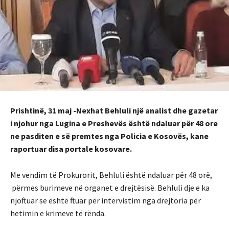
Prishtinë, 31 maj -Nexhat Behluli një analist dhe gazetar
i njohur nga Lugina e Preshevës është ndaluar për 48 ore
ne pasditen e së premtes nga Policia e Kosovës, kane
raportuar disa portale kosovare.
Me vendim të Prokurorit, Behluli është ndaluar për 48 orë,
përmes burimeve në organet e drejtësisë. Behluli dje e ka
njoftuar se është ftuar për intervistim nga drejtoria për
hetimin e krimeve të rënda.