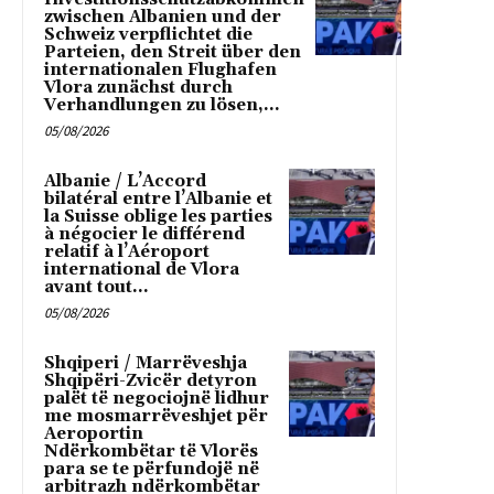
zwischen Albanien und der
Schweiz verpflichtet die
Parteien, den Streit über den
internationalen Flughafen
Vlora zunächst durch
Verhandlungen zu lösen,...
05/08/2026
Albanie / L’Accord
bilatéral entre l’Albanie et
la Suisse oblige les parties
à négocier le différend
relatif à l’Aéroport
international de Vlora
avant tout...
05/08/2026
Shqiperi / Marrëveshja
Shqipëri-Zvicër detyron
palët të negociojnë lidhur
me mosmarrëveshjet për
Aeroportin
Ndërkombëtar të Vlorës
para se te përfundojë në
arbitrazh ndërkombëtar