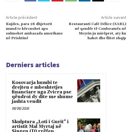
Article précédent
Article suivant
Kujdes, para 28 dhjetorit
Restauranti Café Délice (SARL)
mund te kërcnohet apo
në qendër të Conforamës në
sulmohet ambasada amerikane
Meyrin ju mirëpret, aty ku
në Prishtinë
hahet dhe flitet shqip
Derniers articles
Kosovarja humbi te
drejten e mbeshtetjes
financiare nga Zvicra pse
qëndroi dy dite me shume
jashta vendit
08/08/2026
Skulptura „Loti i Gurit“ i
artistit Mal Myrtaj në
Singen (D) rrëfen