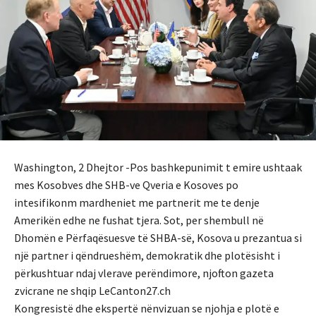
Washington, 2 Dhejtor -Pos bashkepunimit t emire ushtaak
mes Kosobves dhe SHB-ve Qveria e Kosoves po
intesifikonm mardheniet me partnerit me te denje
Amerikën edhe ne fushat tjera. Sot, per shembull në
Dhomën e Përfaqësuesve të SHBA-së, Kosova u prezantua si
një partner i qëndrueshëm, demokratik dhe plotësisht i
përkushtuar ndaj vlerave perëndimore, njofton gazeta
zvicrane ne shqip LeCanton27.ch
Kongresistë dhe ekspertë nënvizuan se njohja e plotë e