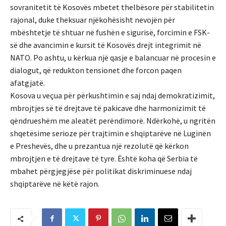
sovranitetit të Kosovës mbetet thelbësore për stabilitetin
rajonal, duke theksuar njëkohësisht nevojën për
mbështetje të shtuar në fushën e sigurisë, forcimin e FSK-
së dhe avancimin e kursit të Kosovës drejt integrimit në
NATO. Po ashtu, u kërkua një qasje e balancuar në procesin e
dialogut, që redukton tensionet dhe forcon paqen
afatgjatë.
Kosova u veçua për përkushtimin e saj ndaj demokratizimit,
mbrojtjes së të drejtave të pakicave dhe harmonizimit të
qëndrueshëm me aleatët perëndimorë. Ndërkohë, u ngritën
shqetësime serioze për trajtimin e shqiptarëve në Luginën
e Preshevës, dhe u prezantua një rezolutë që kërkon
mbrojtjen e të drejtave të tyre. Është koha që Serbia të
mbahet përgjegjëse për politikat diskriminuese ndaj
shqiptarëve në këtë rajon.