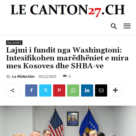
BALKANS
Lajmi i fundit nga Washingtoni:
Intesifikohen marëdhëniet e mira
mes Kosoves dhe SHBA-ve
03/12/2025
0
By
La Rédaction