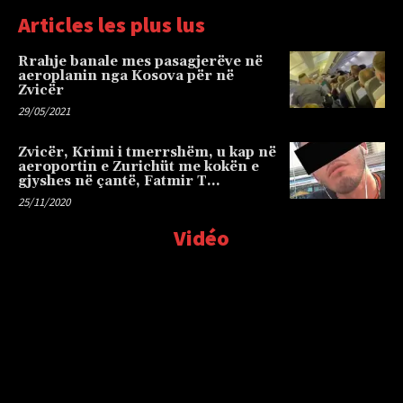
Articles les plus lus
Rrahje banale mes pasagjerëve në
aeroplanin nga Kosova për në
Zvicër
29/05/2021
Zvicër, Krimi i tmerrshëm, u kap në
aeroportin e Zurichüt me kokën e
gjyshes në çantë, Fatmir T…
25/11/2020
Vidéo