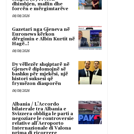
dhimbjen, mallin dhe
forcën e mërgimtarëve
08/08/2026
Gazetari nga Gjeneva në
Euronews kërkon
dërgimin e Albin Kurtit në
Hagë..!
08/08/2026
Dy vëllezër shqiptarë në
Gjenevë diplomojnë së
bashku për mjekësi, një
histori suksesi që
frymëzon diasporën
06/08/2026
Albania / L’Accordo
bilaterale tra Albania e
Svizzera obbliga le parti a
negoziare le controversie
relative all’Aeroporto
Internazionale di Valona
prima di ricorrere