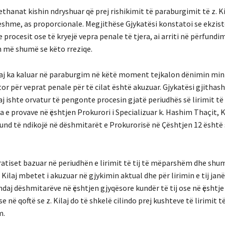
rethanat kishin ndryshuar që prej rishikimit të paraburgimit të z. Ki
yeshme, as proporcionale. Megjithëse Gjykatësi konstatoi se ekzis
e procesit ose të kryejë vepra penale të tjera, ai arriti në përfundi
on më shumë se këto rreziqe.
Kilaj ka kaluar në paraburgim në këtë moment tejkalon dënimin min
fajtor për veprat penale për të cilat është akuzuar. Gjykatësi gjithas
j ishte orvatur të pengonte procesin gjatë periudhës së lirimit të t
e provave në ҫështjen Prokurori i Specializuar k. Hashim Thaçit, Ka
mund të ndikojë në dëshmitarët e Prokurorisë në Ҫështjen 12 është
arratiset bazuar në periudhën e lirimit të tij të mëparshëm dhe shu
Kilaj mbetet i akuzuar në gjykimin aktual dhe për lirimin e tij jan
ndaj dëshmitarëve në ҫështjen gjyqësore kundër të tij ose në ҫështje 
 qoftë se z. Kilaj do të shkelë cilindo prej kushteve të lirimit të 
m.