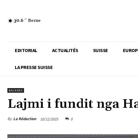
30.6
C
Berne
EDITORIAL
ACTUALITÉS
SUISSE
EUROP
LA PRESSE SUISSE
BALKANS
Lajmi i fundit nga Ha
By
La Rédaction
10/12/2025
0