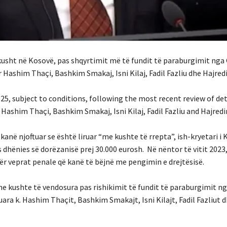
 kusht në Kosovë, pas shqyrtimit më të fundit të paraburgimit nga G
r Hashim Thaçi, Bashkim Smakaj, Isni Kilaj, Fadil Fazliu dhe Hajred
2025, subject to conditions, following the most recent review of de
 Hashim Thaçi, Bashkim Smakaj, Isni Kilaj, Fadil Fazliu and Hajredi
kanë njoftuar se është liruar “me kushte të rrepta”, ish-kryetari 
s dhënies së dorëzanisë prej 30.000 eurosh. Në nëntor të vitit 2023,
r veprat penale që kanë të bëjnë me pengimin e drejtësisë.
me kushte të vendosura pas rishikimit të fundit të paraburgimit ng
ara k. Hashim Thaçit, Bashkim Smakajt, Isni Kilajt, Fadil Fazliut 