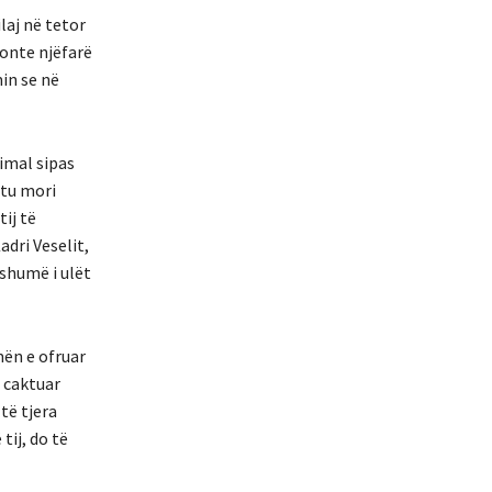
laj në tetor
tonte njëfarë
min se në
imal sipas
htu mori
ij të
dri Veselit,
 shumë i ulët
mën e ofruar
ë caktuar
të tjera
tij, do të