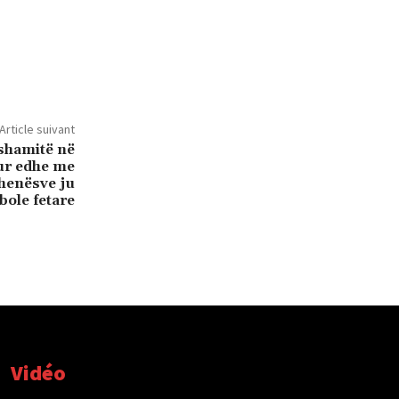
Article suivant
shamitë në
ur edhe me
henësve ju
bole fetare
Vidéo