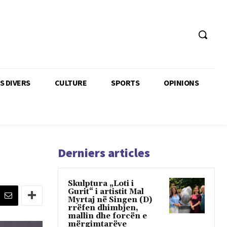
TS DIVERS
CULTURE
SPORTS
OPINIONS
Derniers articles
Skulptura „Loti i
Gurit“ i artistit Mal
Myrtaj në Singen (D)
rrëfen dhimbjen,
mallin dhe forcën e
mërgimtarëve