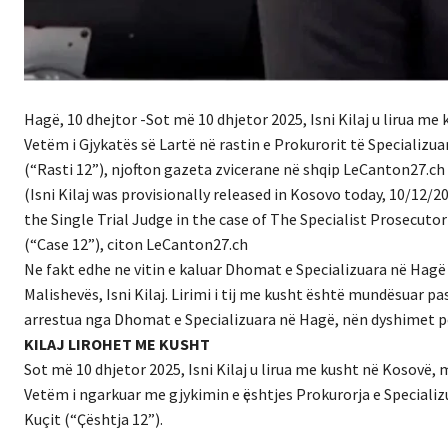
Hagë, 10 dhejtor -Sot më 10 dhjetor 2025, Isni Kilaj u lirua me
Vetëm i Gjykatës së Lartë në rastin e Prokurorit të Specializua
(“Rasti 12”), njofton gazeta zvicerane në shqip LeCanton27.ch
(Isni Kilaj was provisionally released in Kosovo today, 10/12/
the Single Trial Judge in the case of The Specialist Prosecutor
(“Case 12”), citon LeCanton27.ch
Ne fakt edhe ne vitin e kaluar Dhomat e Specializuara në Hagë 
Malishevës, Isni Kilaj. Lirimi i tij me kusht është mundësuar pa
arrestua nga Dhomat e Specializuara në Hagë, nën dyshimet pë
KILAJ LIROHET ME KUSHT
Sot më 10 dhjetor 2025, Isni Kilaj u lirua me kusht në Kosovë, 
Vetëm i ngarkuar me gjykimin e ҫështjes Prokurorja e Specializu
Kuçit (“Ҫështja 12”).