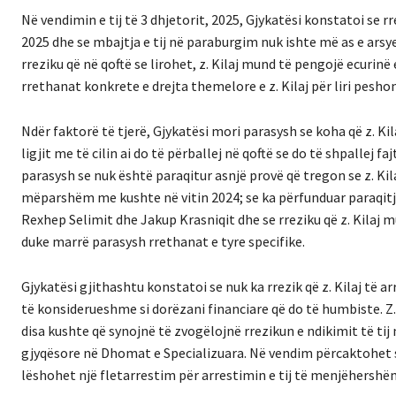
Në vendimin e tij të 3 dhjetorit, 2025, Gjykatësi konstatoi se r
2025 dhe se mbajtja e tij në paraburgim nuk ishte më as e ars
rreziku që në qoftë se lirohet, z. Kilaj mund të pengojë ecurinë 
rrethanat konkrete e drejta themelore e z. Kilaj për liri pesh
Ndër faktorë të tjerë, Gjykatësi mori parasysh se koha që z. 
ligjit me të cilin ai do të përballej në qoftë se do të shpallej 
parasysh se nuk është paraqitur asnjë provë që tregon se z. Kila
mëparshëm me kushte në vitin 2024; se ka përfunduar paraqitja 
Rexhep Selimit dhe Jakup Krasniqit dhe se rreziku që z. Kilaj 
duke marrë parasysh rrethanat e tyre specifike.
Gjykatësi gjithashtu konstatoi se nuk ka rrezik që z. Kilaj të 
të konsiderueshme si dorëzani financiare që do të humbiste. Z. 
disa kushte që synojnë të zvogëlojnë rrezikun e ndikimit të tij 
gjyqësore në Dhomat e Specializuara. Në vendim përcaktohet se në
lëshohet një fletarrestim për arrestimin e tij të menjëhershë