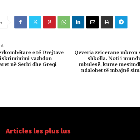
er
nt
erkombëtare e të Drejtave
Qeveria zvicerane mbron 
 diskriminimi vazhdon
shkolla. Noti i mund
aret në Serbi dhe Greqi
mbulesë, kurse mesimd
ndalohet të mbajnë sim
Articles les plus lus