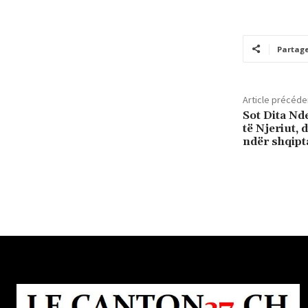
Partag
Article précéde
Sot Dita Nd
të Njeriut,
ndër shqipt