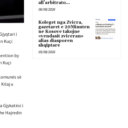
all’arbitrato...
06/08/2026
Koleget nga Zvicra,
gazetaret e 20Minuten
ne Kosove takojne
jyqtari i
«vendasit zviceran»
alias diasporen
in Kuçi
shqiptare
05/08/2026
tention by
n Kuçi
i Komunës së
 Kilaj u
a Gjykatësi i
dhe Hajredin