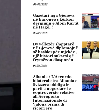
08/08/2026
Gazetari nga Gjeneva
në Euronews kërkon
dërgimin e Albin Kurtit
në Hagë..!
08/08/2026
Dy vëllezër shqiptarë
në Gjenevë diplomojnë
së bashku për mjekësi,
një histori suksesi që
frymëzon diasporën
06/08/2026
Albania / L’Accordo
bilaterale tra Albania e
Svizzera obbliga le
parti a negoziare le
controversie relative
all’Aeroporto
Internazionale di
Valona prima di
ricorrere