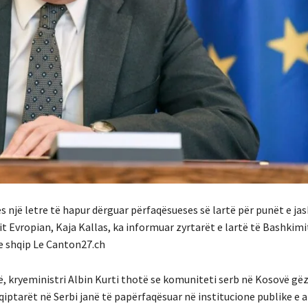
es një letre të hapur dërguar përfaqësueses së lartë për punët e j
t Evropian, Kaja Kallas, ka informuar zyrtarët e lartë të Bashkim
ne shqip Le Canton27.ch
, kryeministri Albin Kurti thotë se komuniteti serb në Kosovë gëz
shqiptarët në Serbi janë të papërfaqësuar në institucione publike e 