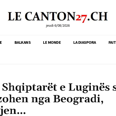
jeudi 6/08/2026
E
BALKANS
LE MONDE
LA DIASPORA
FAI
: Shqiptarët e Luginës 
zohen nga Beogradi,
ljen…