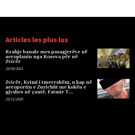
Articles les plus lus
Rrahje banale mes pasagjerëve në
aeroplanin nga Kosova për në
Zvicër
29/05/2021
Zvicër, Krimi i tmerrshëm, u kap në
aeroportin e Zurichüt me kokën e
gjyshes në çantë, Fatmir T…
25/11/2020