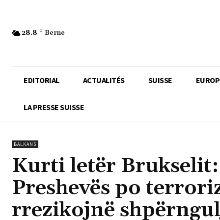
28.8
C
Berne
EDITORIAL
ACTUALITÉS
SUISSE
EUROP
LA PRESSE SUISSE
BALKANS
Kurti letër Brukselit
Preshevës po terrori
rrezikojnë shpërngu