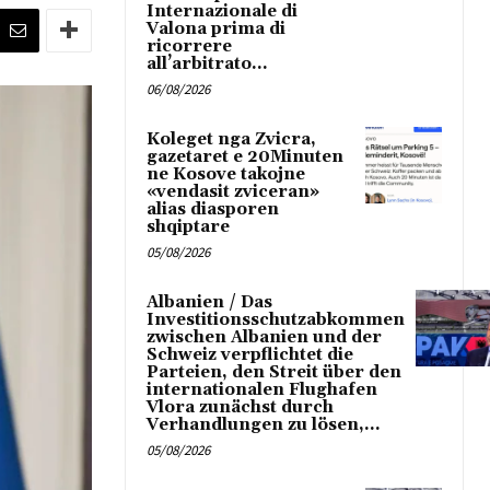
Internazionale di
Valona prima di
ricorrere
all’arbitrato...
06/08/2026
Koleget nga Zvicra,
gazetaret e 20Minuten
ne Kosove takojne
«vendasit zviceran»
alias diasporen
shqiptare
05/08/2026
Albanien / Das
Investitionsschutzabkommen
zwischen Albanien und der
Schweiz verpflichtet die
Parteien, den Streit über den
internationalen Flughafen
Vlora zunächst durch
Verhandlungen zu lösen,...
05/08/2026