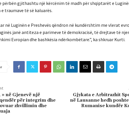
e përbën gjithashtu një kërcënim të madh për shqiptarët e Luginë
 e traumave të së kaluarës.
tar në Luginën e Preshevës qëndron në kundërshtim me vlerat evr
ginës janë antiteza e parimeve të demokracisë, të drejtave të nje
hkimi Evropian dhe bashkësia ndërkombëtare.”, ka shkruar Kurti.
er
nt
» në Gjenevë një
Gjykata e Arbitrazhit Sp
qendër për integrim dhe
në Lausanne hedh poshte
ovuar zhvillimin dhe
Rumanise kundër K
juaja