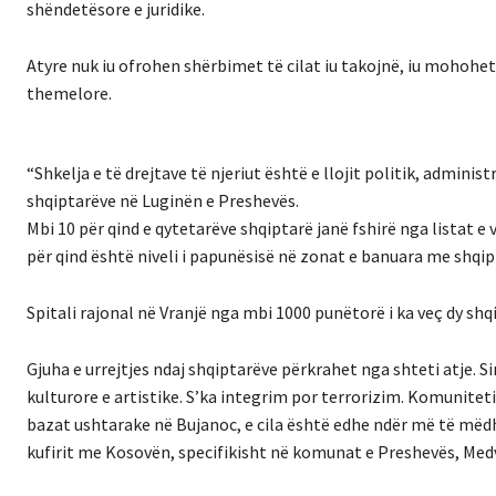
shëndetësore e juridike.
Atyre nuk iu ofrohen shërbimet të cilat iu takojnë, iu mohohet 
themelore.
“Shkelja e të drejtave të njeriut është e llojit politik, adminis
shqiptarëve në Luginën e Preshevës.
Mbi 10 për qind e qytetarëve shqiptarë janë fshirë nga listat e
për qind është niveli i papunësisë në zonat e banuara me shqip
Spitali rajonal në Vranjë nga mbi 1000 punëtorë i ka veç dy s
Gjuha e urrejtjes ndaj shqiptarëve përkrahet nga shteti atje.
kulturore e artistike. S’ka integrim por terrorizim. Komuniteti
bazat ushtarake në Bujanoc, e cila është edhe ndër më të mëd
kufirit me Kosovën, specifikisht në komunat e Preshevës, Med