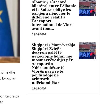
Albanie / L’Accord
bilatéral entre l’Albanie
et la Suisse oblige les
parties à négocier le
différend relatif à
l’Aéroport
international de Vlora
avant tout...
05/08/2026
Shqiperi / Marrëveshja
Shqipëri-Zvicër
detyron palët të
negociojnë lidhur me
mosmarrëveshjet për
Aeroportin
Ndërkombëtar të
Vlorës para se te
ashtme dhe
përfundojë në
it Evropian
arbitrazh
ndërkombëtar
05/08/2026
on të drejta
ato