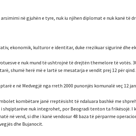
arsimimi në gjuhën e tyre, nuk iu njihen diplomat e nuk kanë të drej
trativ, ekonomik, kulturor e identitar, duke rrezikuar sigurinë dhe 
 votuesve e nuk mund të ushtrojnë të drejtën themelore të votës. 30
tarë, shumë herë më e lartë se mesatarja e vendit prej 12 për qind.
hqiptarë e në Medvegjë nga rreth 2000 punonjës komunalë veç 12 jan
 Simbolet kombëtare janë rreptësisht të ndaluara bashkë me shpre
 i shqiptarëve nuk integrohet, por Beogradi tenton ta frikësojë. I 
hatë në vend, si dhe i kanë vendosur 48 baza të përparme operacio
vegjës dhe Bujanocit.