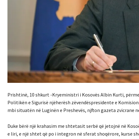
Prishtinë, 10 shkurt -Kryeministri i Kosovës Albin Kurti, përm
Politikën e Sigurisë njëherësh zëvendëspresidente e Komisioni
mbi situatën në Luginën e Preshevës, njfton gazeta zvicrane 
Duke bërë një krahasim me shtetasit serbë që jetojnë në Kosoë
e liri, e një shtet që po i integron në sferat shoqërore, kurse 