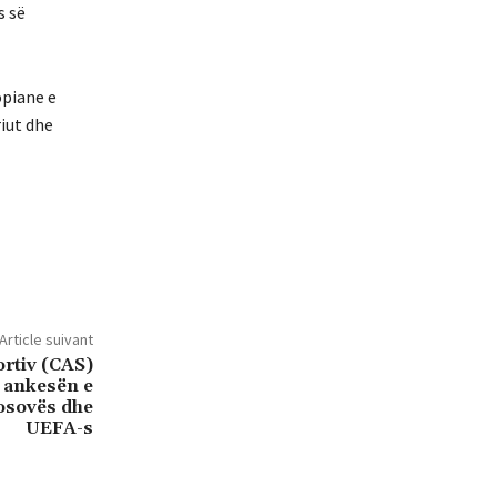
s së
opiane e
riut dhe
Article suivant
ortiv (CAS)
 ankesën e
osovës dhe
UEFA-s