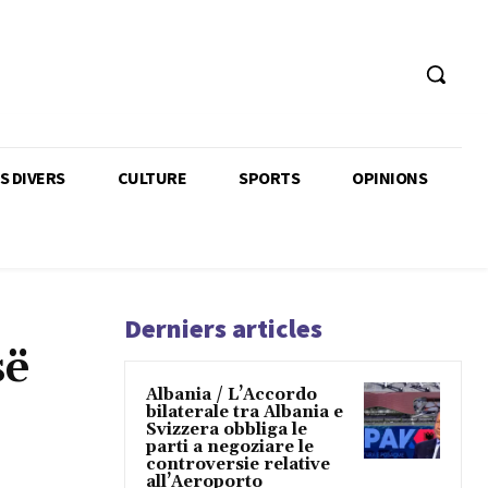
TS DIVERS
CULTURE
SPORTS
OPINIONS
Derniers articles
së
Albania / L’Accordo
bilaterale tra Albania e
Svizzera obbliga le
parti a negoziare le
controversie relative
all’Aeroporto