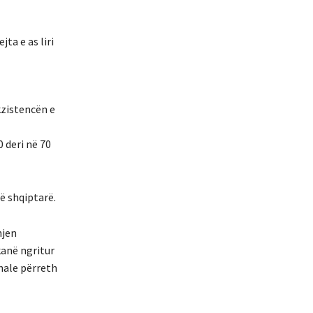
ta e as liri
ekzistencën e
 deri në 70
ë shqiptarë.
hjen
kanë ngritur
nale përreth