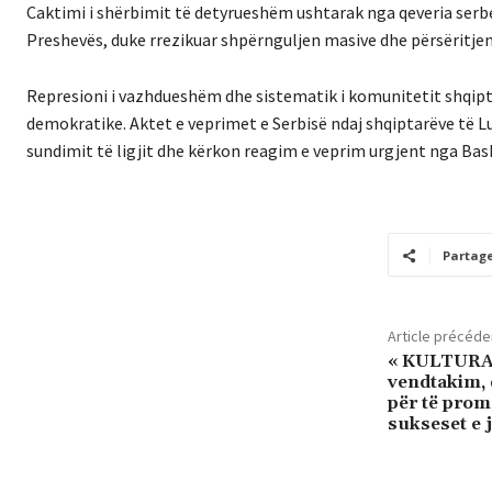
Caktimi i shërbimit të detyrueshëm ushtarak nga qeveria serb
Preshevës, duke rrezikuar shpërnguljen masive dhe përsëritjen
Represioni i vazhdueshëm dhe sistematik i komunitetit shqip
demokratike. Aktet e veprimet e Serbisë ndaj shqiptarëve të Lu
sundimit të ligjit dhe kërkon reagim e veprim urgjent nga Bas
Partag
Article précéde
« KULTURA 
vendtakim, 
për të prom
sukseset e 