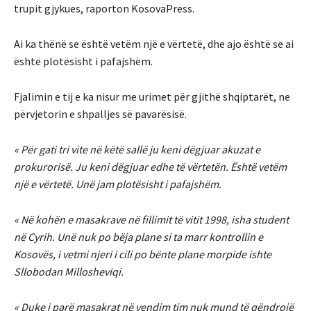
trupit gjykues, raporton KosovaPress.
Ai ka thënë se është vetëm një e vërtetë, dhe ajo është se ai
është plotësisht i pafajshëm.
Fjalimin e tij e ka nisur me urimet për gjithë shqiptarët, ne
përvjetorin e shpalljes së pavarësisë.
« Për gati tri vite në këtë sallë ju keni dëgjuar akuzat e
prokurorisë. Ju keni dëgjuar edhe të vërtetën. Është vetëm
një e vërtetë. Unë jam plotësisht i pafajshëm.
« Në kohën e masakrave në fillimit të vitit 1998, isha student
në Cyrih. Unë nuk po bëja plane si ta marr kontrollin e
Kosovës, i vetmi njeri i cili po bënte plane morpide ishte
Sllobodan Millosheviqi.
« Duke i parë masakrat në vendim tim nuk mund të qëndrojë