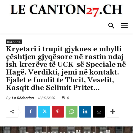
BALKANS
Kryetari i trupit gjykues e mbylli
çështjen gjyqësore në rastin ndaj
ish-krerëve të UCK-së Speciale në
Hagë. Verdikti, jemi në kontakt.
Fjalet e fundit te Thcit, Veselit,
Kasqit dhe Selimit Pritet…
18/02/2026
0
By
La Rédaction