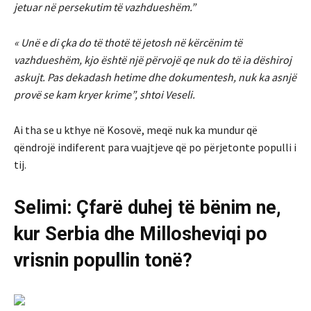
jetuar në persekutim të vazhdueshëm.”
« Unë e di çka do të thotë të jetosh në kërcënim të
vazhdueshëm, kjo është një përvojë qe nuk do të ia dëshiroj
askujt. Pas dekadash hetime dhe dokumentesh, nuk ka asnjë
provë se kam kryer krime”, shtoi Veseli.
Ai tha se u kthye në Kosovë, meqë nuk ka mundur që
qëndrojë indiferent para vuajtjeve që po përjetonte populli i
tij.
Selimi: Çfarë duhej të bënim ne,
kur Serbia dhe Millosheviqi po
vrisnin popullin tonë?