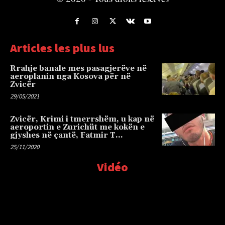
Articles les plus lus
Rrahje banale mes pasagjerëve në
aeroplanin nga Kosova për në
Zvicër
29/05/2021
Zvicër, Krimi i tmerrshëm, u kap në
aeroportin e Zurichüt me kokën e
gjyshes në çantë, Fatmir T…
25/11/2020
Vidéo