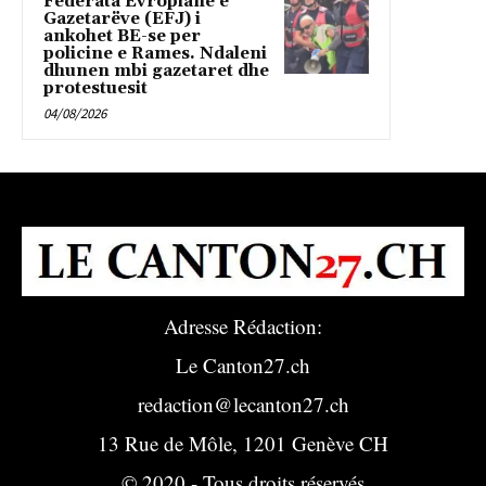
Federata Evropiane e
Gazetarëve (EFJ) i
ankohet BE-se per
policine e Rames. Ndaleni
dhunen mbi gazetaret dhe
protestuesit
04/08/2026
Adresse Rédaction:
Le Canton27.ch
redaction@lecanton27.ch
13 Rue de Môle, 1201 Genève CH
© 2020 - Tous droits réservés