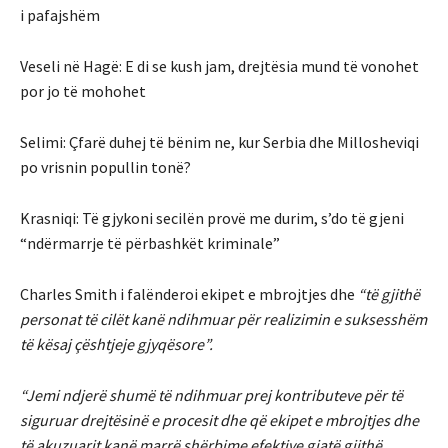
i pafajshëm
Veseli në Hagë: E di se kush jam, drejtësia mund të vonohet
por jo të mohohet ​
Selimi: Çfarë duhej të bënim ne, kur Serbia dhe Millosheviqi
po vrisnin popullin tonë?
Krasniqi: Të gjykoni secilën provë me durim, s’do të gjeni
“ndërmarrje të përbashkët kriminale”
Charles Smith i falënderoi ekipet e mbrojtjes dhe
“të gjithë
personat të cilët kanë ndihmuar për realizimin e suksesshëm
të kësaj çështjeje gjyqësore”.
“Jemi ndjerë shumë të ndihmuar prej kontributeve për të
siguruar drejtësinë e procesit dhe që ekipet e mbrojtjes dhe
të akuzuarit kanë marrë shërbime efektive gjatë gjithë