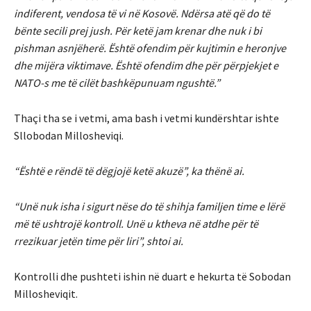
indiferent, vendosa të vi në Kosovë. Ndërsa atë që do të
bënte secili prej jush. Për ketë jam krenar dhe nuk i bi
pishman asnjëherë. Është ofendim për kujtimin e heronjve
dhe mijëra viktimave. Është ofendim dhe për përpjekjet e
NATO-s me të cilët bashkëpunuam ngushtë.”
Thaçi tha se i vetmi, ama bash i vetmi kundërshtar ishte
Sllobodan Millosheviqi.
“Është e rëndë të dëgjojë ketë akuzë”, ka thënë ai.
“Unë nuk isha i sigurt nëse do të shihja familjen time e lërë
më të ushtrojë kontroll. Unë u ktheva në atdhe për të
rrezikuar jetën time për liri”, shtoi ai.
Kontrolli dhe pushteti ishin në duart e hekurta të Sobodan
Millosheviqit.