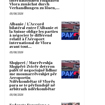
internationalen Flughafen
Vlora zunächst durch
Verhandlungen zu lösen,...
05/08/2026
Albanie / L’Accord
bilatéral entre l’Albanie et
la Suisse oblige les parties
à négocier le différend
relatif à l’Aéroport
international de Vlora
avant tout...
05/08/2026
Shqiperi / Marrëveshja
Shqipëri-Zvicër detyron
palët të negociojnë lidhur
me mosmarrëveshjet për
Aeroportin
Ndërkombëtar të Vlorës
para se te përfundojë në
arbitrazh ndërkombëtar
05/08/2026