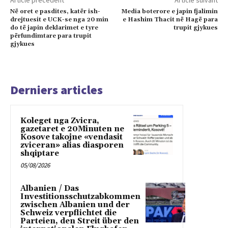
Article précédent
Article suivant
Në oret e pasdites, katër ish-
Media boterore e japin fjalimin
drejtuesit e UCK-se nga 20 min
e Hashim Thacit në Hagë para
do të japin deklarimet e tyre
trupit gjykues
përfundimtare para trupit
gjykues
Derniers articles
Koleget nga Zvicra,
gazetaret e 20Minuten ne
Kosove takojne «vendasit
zviceran» alias diasporen
shqiptare
05/08/2026
Albanien / Das
Investitionsschutzabkommen
zwischen Albanien und der
Schweiz verpflichtet die
Parteien, den Streit über den