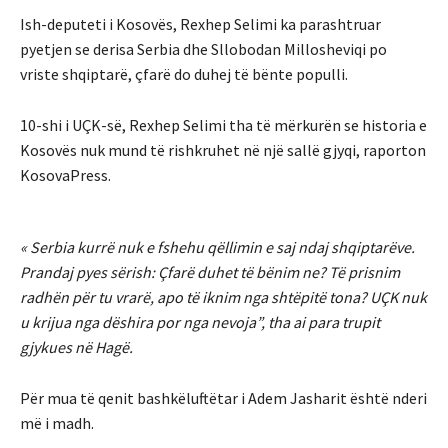
Ish-deputeti i Kosovës, Rexhep Selimi ka parashtruar
pyetjen se derisa Serbia dhe Sllobodan Millosheviqi po
vriste shqiptarë, çfarë do duhej të bënte populli.
10-shi i UÇK-së, Rexhep Selimi tha të mërkurën se historia e
Kosovës nuk mund të rishkruhet në një sallë gjyqi, raporton
KosovaPress.
« Serbia kurrë nuk e fshehu qëllimin e saj ndaj shqiptarëve.
Prandaj pyes sërish: Çfarë duhet të bënim ne? Të prisnim
radhën për tu vrarë, apo të iknim nga shtëpitë tona? UÇK nuk
u krijua nga dëshira por nga nevoja”, tha ai para trupit
gjykues në Hagë.
Për mua të qenit bashkëluftëtar i Adem Jasharit është nderi
më i madh.