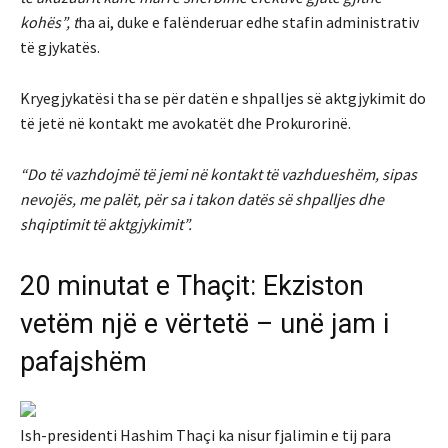
kohës”, t
ha ai, duke e falënderuar edhe stafin administrativ
të gjykatës.
Kryegjykatësi tha se për datën e shpalljes së aktgjykimit do
të jetë në kontakt me avokatët dhe Prokurorinë.
“Do të vazhdojmë të jemi në kontakt të vazhdueshëm, sipas
nevojës, me palët, për sa i takon datës së shpalljes dhe
shqiptimit të aktgjykimit”.
20 minutat e Thaçit: Ekziston
vetëm një e vërtetë – unë jam i
pafajshëm
Ish-presidenti Hashim Thaçi ka nisur fjalimin e tij para