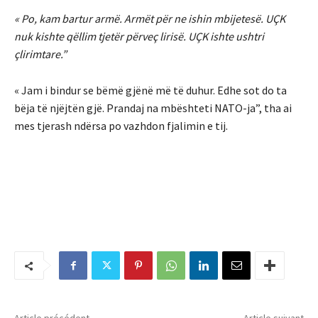
« Po, kam bartur armë. Armët për ne ishin mbijetesë. UÇK
nuk kishte qëllim tjetër përveç lirisë. UÇK ishte ushtri
çlirimtare.”
« Jam i bindur se bëmë gjënë më të duhur. Edhe sot do ta
bëja të njëjtën gjë. Prandaj na mbështeti NATO-ja”, tha ai
mes tjerash ndërsa po vazhdon fjalimin e tij.