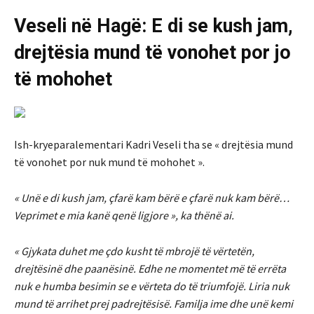
Veseli në Hagë: E di se kush jam,
drejtësia mund të vonohet por jo
të mohohet
Ish-kryeparalementari Kadri Veseli tha se « drejtësia mund
të vonohet por nuk mund të mohohet ».
« Unë e di kush jam, çfarë kam bërë e çfarë nuk kam bërë…
Veprimet e mia kanë qenë ligjore », ka thënë ai.
« Gjykata duhet me çdo kusht të mbrojë të vërtetën,
drejtësinë dhe paanësinë. Edhe ne momentet më të errëta
nuk e humba besimin se e vërteta do të triumfojë. Liria nuk
mund të arrihet prej padrejtësisë. Familja ime dhe unë kemi