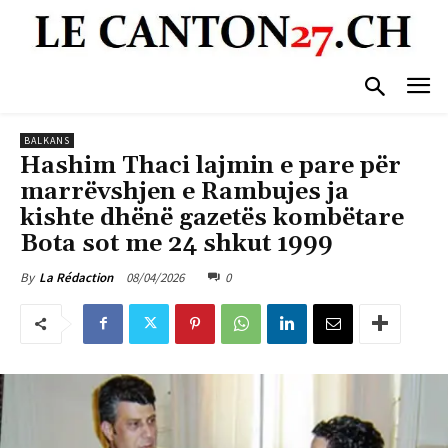
BALKANS
Hashim Thaci lajmin e pare për
marrëvshjen e Rambujes ja
kishte dhënë gazetës kombëtare
Bota sot me 24 shkut 1999
08/04/2026
0
By
La Rédaction