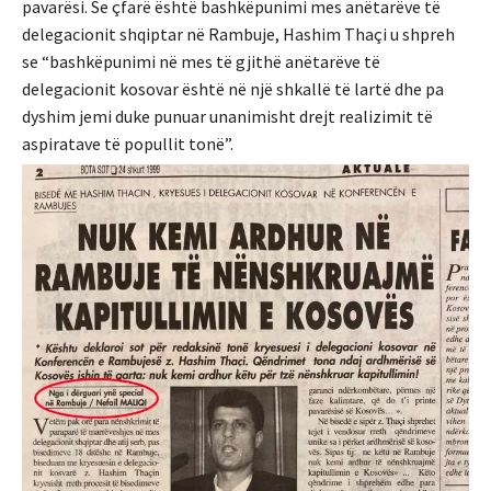
pavarësi. Se çfarë është bashkëpunimi mes anëtarëve të
delegacionit shqiptar në Rambuje, Hashim Thaçi u shpreh
se “bashkëpunimi në mes të gjithë anëtarëve të
delegacionit kosovar është në një shkallë të lartë dhe pa
dyshim jemi duke punuar unanimisht drejt realizimit të
aspiratave të popullit tonë”.