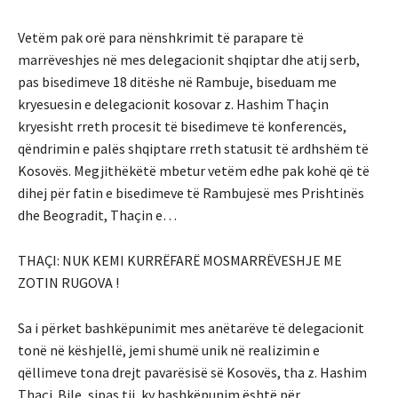
Vetëm pak orë para nënshkrimit të parapare të
marrëveshjes në mes delegacionit shqiptar dhe atij serb,
pas bisedimeve 18 ditëshe në Rambuje, biseduam me
kryesuesin e delegacionit kosovar z. Hashim Thaçin
kryesisht rreth procesit të bisedimeve të konferencës,
qëndrimin e palës shqiptare rreth statusit të ardhshëm të
Kosovës. Megjithëkëtë mbetur vetëm edhe pak kohë që të
dihej për fatin e bisedimeve të Rambujesë mes Prishtinës
dhe Beogradit, Thaçin e…
THAÇI: NUK KEMI KURRËFARË MOSMARRËVESHJE ME
ZOTIN RUGOVA !
Sa i përket bashkëpunimit mes anëtarëve të delegacionit
tonë në këshjellë, jemi shumë unik në realizimin e
qëllimeve tona drejt pavarësisë së Kosovës, tha z. Hashim
Thaçi. Bile, sipas tij, ky bashkëpunim është për