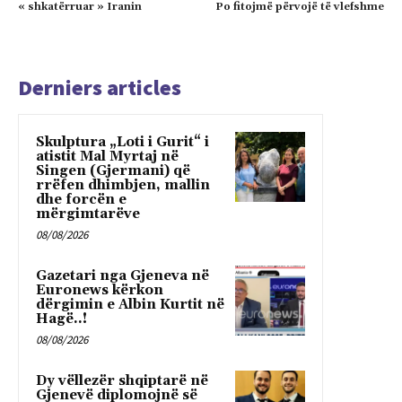
« shkatërruar » Iranin
Po fitojmë përvojë të vlefshme
Derniers articles
Skulptura „Loti i Gurit“ i
atistit Mal Myrtaj në
Singen (Gjermani) që
rrëfen dhimbjen, mallin
dhe forcën e
mërgimtarëve
08/08/2026
Gazetari nga Gjeneva në
Euronews kërkon
dërgimin e Albin Kurtit në
Hagë..!
08/08/2026
Dy vëllezër shqiptarë në
Gjenevë diplomojnë së