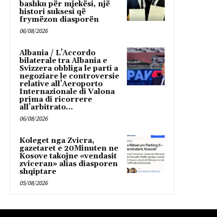
bashku për mjekësi, një
histori suksesi që
frymëzon diasporën
06/08/2026
Albania / L’Accordo
bilaterale tra Albania e
Svizzera obbliga le parti a
negoziare le controversie
relative all’Aeroporto
Internazionale di Valona
prima di ricorrere
all’arbitrato...
06/08/2026
Koleget nga Zvicra,
gazetaret e 20Minuten ne
Kosove takojne «vendasit
zviceran» alias diasporen
shqiptare
05/08/2026