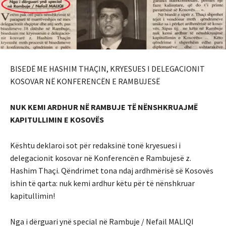
BISEDË ME HASHIM THAÇIN, KRYESUES I DELEGACIONIT
KOSOVAR NË KONFERENCËN E RAMBUJESË
NUK KEMI ARDHUR NË RAMBUJE TË NËNSHKRUAJMË
KAPITULLIMIN E KOSOVËS
Kështu deklaroi sot për redaksinë tonë kryesuesi i
delegacionit kosovar në Konferencën e Rambujesë z.
Hashim Thaçi. Qëndrimet tona ndaj ardhmërisë së Kosovës
ishin të qarta: nuk kemi ardhur këtu për të nënshkruar
kapitullimin!
Nga i dërguari ynë special në Rambuje / Nefail MALIQI