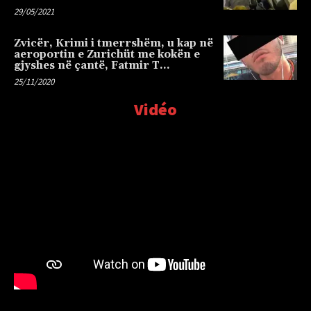
29/05/2021
Zvicër, Krimi i tmerrshëm, u kap në
aeroportin e Zurichüt me kokën e
gjyshes në çantë, Fatmir T…
25/11/2020
Vidéo