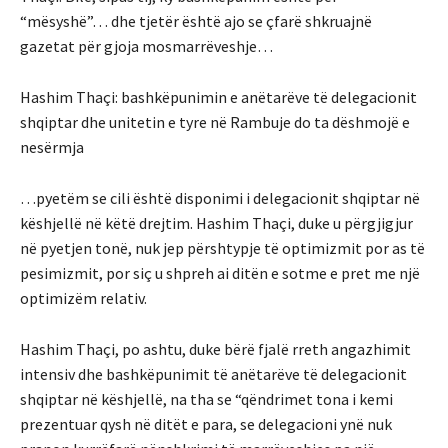
“mësyshë”… dhe tjetër është ajo se çfarë shkruajnë
gazetat për gjoja mosmarrëveshje…
Hashim Thaçi: bashkëpunimin e anëtarëve të delegacionit
shqiptar dhe unitetin e tyre në Rambuje do ta dëshmojë e
nesërmja
…pyetëm se cili është disponimi i delegacionit shqiptar në
këshjellë në këtë drejtim. Hashim Thaçi, duke u përgjigjur
në pyetjen tonë, nuk jep përshtypje të optimizmit por as të
pesimizmit, por siç u shpreh ai ditën e sotme e pret me një
optimizëm relativ.
Hashim Thaçi, po ashtu, duke bërë fjalë rreth angazhimit
intensiv dhe bashkëpunimit të anëtarëve të delegacionit
shqiptar në këshjellë, na tha se “qëndrimet tona i kemi
prezentuar qysh në ditët e para, se delegacioni ynë nuk