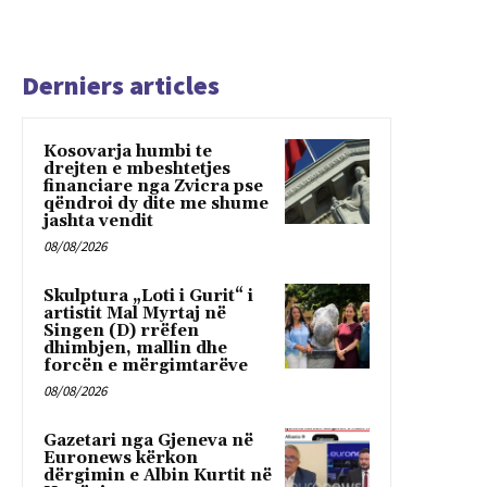
Derniers articles
Kosovarja humbi te
drejten e mbeshtetjes
financiare nga Zvicra pse
qëndroi dy dite me shume
jashta vendit
08/08/2026
Skulptura „Loti i Gurit“ i
artistit Mal Myrtaj në
Singen (D) rrëfen
dhimbjen, mallin dhe
forcën e mërgimtarëve
08/08/2026
Gazetari nga Gjeneva në
Euronews kërkon
dërgimin e Albin Kurtit në