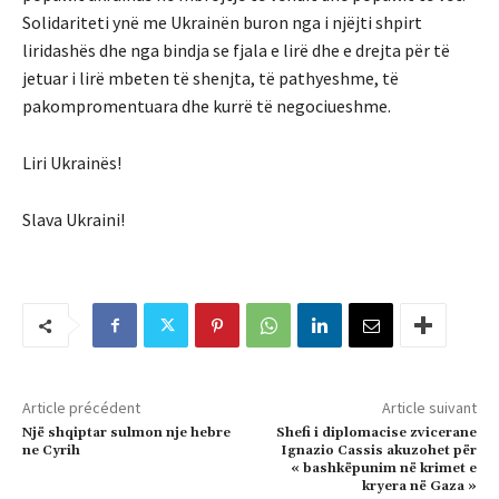
Solidariteti ynë me Ukrainën buron nga i njëjti shpirt
liridashës dhe nga bindja se fjala e lirë dhe e drejta për të
jetuar i lirë mbeten të shenjta, të pathyeshme, të
pakompromentuara dhe kurrë të negociueshme.
Liri Ukrainës!
Slava Ukraini!
Article précédent
Article suivant
Një shqiptar sulmon nje hebre
Shefi i diplomacise zvicerane
ne Cyrih
Ignazio Cassis akuzohet për
« bashkëpunim në krimet e
kryera në Gaza »