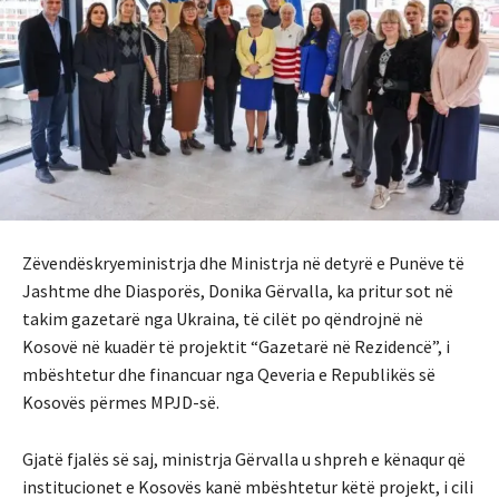
Zëvendëskryeministrja dhe Ministrja në detyrë e Punëve të
Jashtme dhe Diasporës, Donika Gërvalla, ka pritur sot në
takim gazetarë nga Ukraina, të cilët po qëndrojnë në
Kosovë në kuadër të projektit “Gazetarë në Rezidencë”, i
mbështetur dhe financuar nga Qeveria e Republikës së
Kosovës përmes MPJD-së.
Gjatë fjalës së saj, ministrja Gërvalla u shpreh e kënaqur që
institucionet e Kosovës kanë mbështetur këtë projekt, i cili