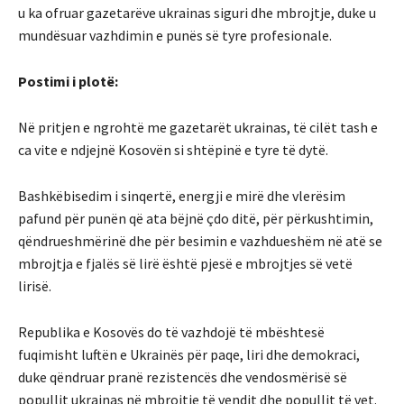
u ka ofruar gazetarëve ukrainas siguri dhe mbrojtje, duke u
mundësuar vazhdimin e punës së tyre profesionale.
Postimi i plotë:
Në pritjen e ngrohtë me gazetarët ukrainas, të cilët tash e
ca vite e ndjejnë Kosovën si shtëpinë e tyre të dytë.
Bashkëbisedim i sinqertë, energji e mirë dhe vlerësim
pafund për punën që ata bëjnë çdo ditë, për përkushtimin,
qëndrueshmërinë dhe për besimin e vazhdueshëm në atë se
mbrojtja e fjalës së lirë është pjesë e mbrojtjes së vetë
lirisë.
Republika e Kosovës do të vazhdojë të mbështesë
fuqimisht luftën e Ukrainës për paqe, liri dhe demokraci,
duke qëndruar pranë rezistencës dhe vendosmërisë së
popullit ukrainas në mbrojtje të vendit dhe popullit të vet.