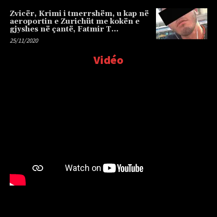
Zvicër, Krimi i tmerrshëm, u kap në
aeroportin e Zurichüt me kokën e
gjyshes në çantë, Fatmir T…
25/11/2020
Vidéo