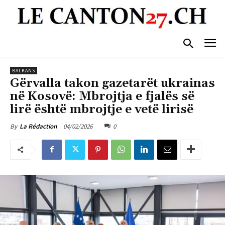
BALKANS
Gërvalla takon gazetarët ukrainas
në Kosovë: Mbrojtja e fjalës së
lirë është mbrojtje e vetë lirisë
04/02/2026
0
By
La Rédaction