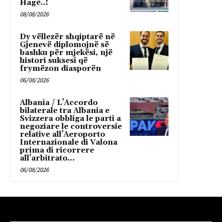
Hagë..!
08/08/2026
Dy vëllezër shqiptarë në
Gjenevë diplomojnë së
bashku për mjekësi, një
histori suksesi që
frymëzon diasporën
06/08/2026
Albania / L’Accordo
bilaterale tra Albania e
Svizzera obbliga le parti a
negoziare le controversie
relative all’Aeroporto
Internazionale di Valona
prima di ricorrere
all’arbitrato...
06/08/2026