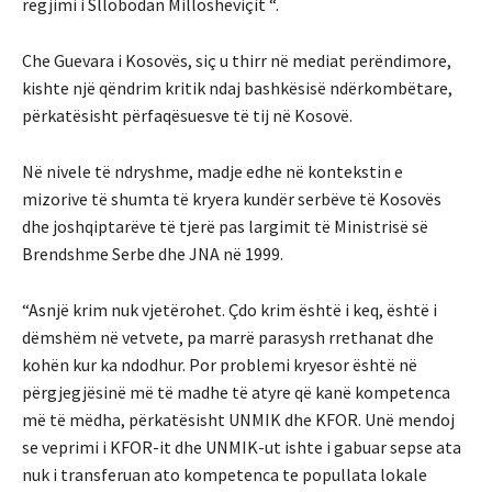
regjimi i Sllobodan Millosheviçit “.
Che Guevara i Kosovës, siç u thirr në mediat perëndimore,
kishte një qëndrim kritik ndaj bashkësisë ndërkombëtare,
përkatësisht përfaqësuesve të tij në Kosovë.
Në nivele të ndryshme, madje edhe në kontekstin e
mizorive të shumta të kryera kundër serbëve të Kosovës
dhe joshqiptarëve të tjerë pas largimit të Ministrisë së
Brendshme Serbe dhe JNA në 1999.
“Asnjë krim nuk vjetërohet. Çdo krim është i keq, është i
dëmshëm në vetvete, pa marrë parasysh rrethanat dhe
kohën kur ka ndodhur. Por problemi kryesor është në
përgjegjësinë më të madhe të atyre që kanë kompetenca
më të mëdha, përkatësisht UNMIK dhe KFOR. Unë mendoj
se veprimi i KFOR-it dhe UNMIK-ut ishte i gabuar sepse ata
nuk i transferuan ato kompetenca te popullata lokale