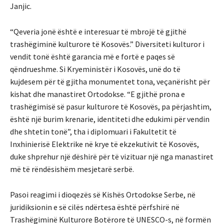
Janjic.
“Qeveria jonë është e interesuar të mbrojë të gjithë
trashëgiminë kulturore të Kosovës.” Diversiteti kulturor i
vendit tonë është garancia më e fortë e paqes së
qëndrueshme. Si Kryeministër i Kosovës, unë do të
kujdesem për të gjitha monumentet tona, veçanërisht për
kishat dhe manastiret Ortodokse. “E gjithë prona e
trashëgimisë së pasur kulturore të Kosovës, pa përjashtim,
është një burim krenarie, identiteti dhe edukimi për vendin
dhe shtetin tonë”, tha i diplomuari i Fakultetit të
Inxhinierisë Elektrike në krye të ekzekutivit të Kosovës,
duke shprehur një dëshirë për të vizituar një nga manastiret
më të rëndësishëm mesjetarë serbë.
Pasoi reagimi i dioqezës së Kishës Ortodokse Serbe, në
juridiksionin e së cilës ndërtesa është përfshirë në
Trashëgiminë Kulturore Botërore të UNESCO-s, në formën