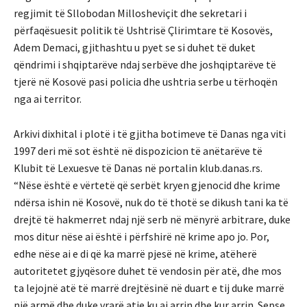
regjimit të Sllobodan Millosheviçit dhe sekretari i
përfaqësuesit politik të Ushtrisë Çlirimtare të Kosovës,
Adem Demaci, gjithashtu u pyet se si duhet të duket
qëndrimi i shqiptarëve ndaj serbëve dhe joshqiptarëve të
tjerë në Kosovë pasi policia dhe ushtria serbe u tërhoqën
nga ai territor.
Arkivi dixhital i plotë i të gjitha botimeve të Danas nga viti
1997 deri më sot është në dispozicion të anëtarëve të
Klubit të Lexuesve të Danas në portalin klub.danas.rs.
“Nëse është e vërtetë që serbët kryen gjenocid dhe krime
ndërsa ishin në Kosovë, nuk do të thotë se dikush tani ka të
drejtë të hakmerret ndaj një serb në mënyrë arbitrare, duke
mos ditur nëse ai është i përfshirë në krime apo jo. Por,
edhe nëse ai e di që ka marrë pjesë në krime, atëherë
autoritetet gjyqësore duhet të vendosin për atë, dhe mos
ta lejojnë atë të marrë drejtësinë në duart e tij duke marrë
një armë dhe duke vrarë atje ku ai arrin dhe kur arrin. Sepse,