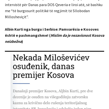
intervistë për Danas para DOS Qeveria e liroi atë, së bashku
me “të burgosurit politikë të regjimit të Sllobodan
Millosheviçit”.
Albin Kurti nga burgu i Serbise: Pamvarësia e Kosoves
është e pashmangshme! (
Mislim da je nezavisnost Kosova
neizbežna
)