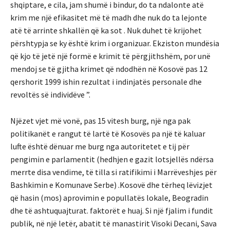
shqiptare, e cila, jam shumë i bindur, do ta ndalonte atë
krim me një efikasitet më të madh dhe nuk do ta lejonte
atë të arrinte shkallën që ka sot . Nuk duhet të krijohet
përshtypja se ky është krim i organizuar. Ekziston mundësia
që kjo të jetë një formë e krimit të përgjithshëm, por unë
mendoj se të gjitha krimet që ndodhën në Kosovë pas 12
qershorit 1999 ishin rezultat i indinjatës personale dhe
revoltës së individëve ”.
Njëzet vjet më vonë, pas 15 vitesh burg, një nga pak
politikanët e rangut të lartë të Kosovës pa një të kaluar
lufte është dënuar me burg nga autoritetet e tij për
pengimin e parlamentit (hedhjen e gazit lotsjellës ndërsa
merrte disa vendime, të tilla si ratifikimi i Marrëveshjes për
Bashkimin e Komunave Serbe) .Kosovë dhe tërheq lëvizjet
që hasin (mos) aprovimin e popullatës lokale, Beogradin
dhe të ashtuquajturat. faktorët e huaj. Si një fjalim i fundit
publik, në një letër, abatit të manastirit Visoki Decani, Sava