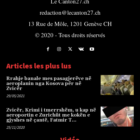
Le Canton27.ch
redaction@lecanton27.ch
13 Rue de Môle, 1201 Genève CH
© 2020 - Tous droits réservés
Articles les plus lus
Rrahje banale mes pasagjerëve në
aeroplanin nga Kosova për në
Zvicër
29/05/2021
Zvicër, Krimi i tmerrshëm, u kap në
aeroportin e Zurichüt me kokën e
gjyshes në çantë, Fatmir T…
25/11/2020
Vidéo