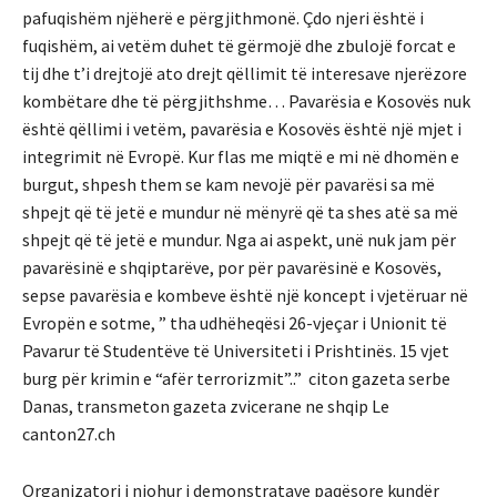
pafuqishëm njëherë e përgjithmonë. Çdo njeri është i
fuqishëm, ai vetëm duhet të gërmojë dhe zbulojë forcat e
tij dhe t’i drejtojë ato drejt qëllimit të interesave njerëzore
kombëtare dhe të përgjithshme… Pavarësia e Kosovës nuk
është qëllimi i vetëm, pavarësia e Kosovës është një mjet i
integrimit në Evropë. Kur flas me miqtë e mi në dhomën e
burgut, shpesh them se kam nevojë për pavarësi sa më
shpejt që të jetë e mundur në mënyrë që ta shes atë sa më
shpejt që të jetë e mundur. Nga ai aspekt, unë nuk jam për
pavarësinë e shqiptarëve, por për pavarësinë e Kosovës,
sepse pavarësia e kombeve është një koncept i vjetëruar në
Evropën e sotme, ” tha udhëheqësi 26-vjeçar i Unionit të
Pavarur të Studentëve të Universiteti i Prishtinës. 15 vjet
burg për krimin e “afër terrorizmit”..” citon gazeta serbe
Danas, transmeton gazeta zvicerane ne shqip Le
canton27.ch
Organizatori i njohur i demonstratave paqësore kundër