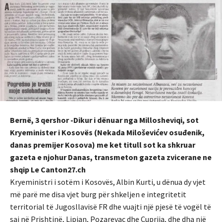
Bernë, 3 qershor -Dikur i dënuar nga Millosheviqi, sot
Kryeminister i Kosovës (Nekada Miloševićev osuđenik,
danas premijer Kosova) me ket titull sot ka shkruar
gazeta e njohur Danas, transmeton gazeta zvicerane ne
shqip Le Canton27.ch
Kryeministri i sotëm i Kosovës, Albin Kurti, u dënua dy vjet
më parë me disa vjet burg për shkeljen e integritetit
territorial të Jugosllavisë FR dhe vuajti një pjesë të vogël të
saj në Prishtinë, Lipjan, Pozarevac dhe Cuprija, dhe dha një