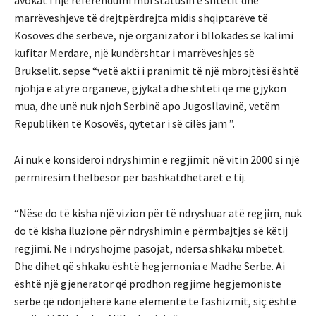
marrëveshjeve të drejtpërdrejta midis shqiptarëve të
Kosovës dhe serbëve, një organizator i bllokadës së kalimi
kufitar Merdare, një kundërshtar i marrëveshjes së
Brukselit. sepse “vetë akti i pranimit të një mbrojtësi është
njohja e atyre organeve, gjykata dhe shteti që më gjykon
mua, dhe unë nuk njoh Serbinë apo Jugosllavinë, vetëm
Republikën të Kosovës, qytetar i së cilës jam ”.
Ai nuk e konsideroi ndryshimin e regjimit në vitin 2000 si një
përmirësim thelbësor për bashkatdhetarët e tij.
“Nëse do të kisha një vizion për të ndryshuar atë regjim, nuk
do të kisha iluzione për ndryshimin e përmbajtjes së këtij
regjimi. Ne i ndryshojmë pasojat, ndërsa shkaku mbetet.
Dhe dihet që shkaku është hegjemonia e Madhe Serbe. Ai
është një gjenerator që prodhon regjime hegjemoniste
serbe që ndonjëherë kanë elementë të fashizmit, siç është