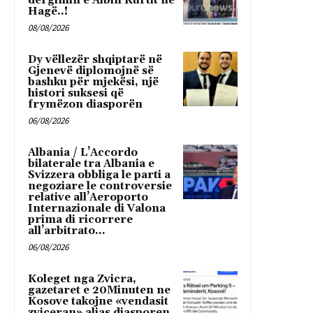
dërgimin e Albin Kurtit në
Hagë..!
08/08/2026
Dy vëllezër shqiptarë në
Gjenevë diplomojnë së
bashku për mjekësi, një
histori suksesi që
frymëzon diasporën
06/08/2026
Albania / L’Accordo
bilaterale tra Albania e
Svizzera obbliga le parti a
negoziare le controversie
relative all’Aeroporto
Internazionale di Valona
prima di ricorrere
all’arbitrato...
06/08/2026
Koleget nga Zvicra,
gazetaret e 20Minuten ne
Kosove takojne «vendasit
zviceran» alias diasporen