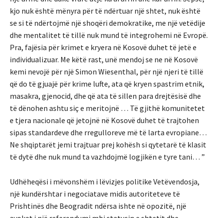
kjo nuk është mënyra për të ndërtuar një shtet, nuk është
se si të ndërtojmë një shoqëri demokratike, me një vetëdije
dhe mentalitet të tillë nuk mund të integrohemi në Evropë.
Pra, fajësia për krimet e kryera në Kosovë duhet të jetë e
individualizuar. Me këtë rast, unë mendoj se ne në Kosovë
kemi nevojë për një Simon Wiesenthal, për një njeri të tillë
që do të gjuajë për krime lufte, ata që kryen spastrim etnik,
masakra, gjenocid, dhe që ata të sillen para drejtësisë dhe
të dënohen ashtu siç e meritojnë … Të gjithë komunitetet
e tjera nacionale që jetojnë në Kosovë duhet të trajtohen
sipas standardeve dhe rregulloreve më të larta evropiane…
Ne shqiptarët jemi trajtuar prej kohësh si qytetarë të klasit
të dytë dhe nuk mund ta vazhdojmë logjikën e tyre tani… ”
Udhëheqësi i mëvonshëm i lëvizjes politike Vetëvendosja,
një kundërshtar i negociatave midis autoriteteve të
Prishtinës dhe Beogradit ndërsa ishte në opozitë, një
avokat i një referendumi mbi statusin e shtetit dhe