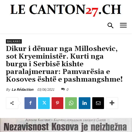
BALKANS
Dikur i dënuar nga Milloshevic,
sot Kryeministër. Kurti nga
burgu i Serbisë kishte
paralajmeruar: Pamvarësia e
Kosoves është e pashmangshme!
03/06/2021
0
By
La Rédaction