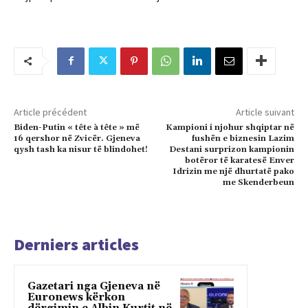
Article précédent
Article suivant
Biden-Putin « tête à tête » më
Kampioni i njohur shqiptar në
16 qershor në Zvicër. Gjeneva
fushën e biznesin Lazim
qysh tash ka nisur të blindohet!
Destani surprizon kampionin
botëror të karatesë Enver
Idrizin me një dhurtatë pako
me Skenderbeun
Derniers articles
Gazetari nga Gjeneva në
Euronews kërkon