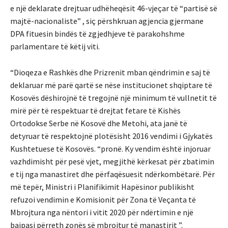
e një deklarate drejtuar udhëheqësit 46-vjeçar të “partisë së
majtë-nacionaliste” , siç përshkruan agjencia gjermane
DPA fituesin bindës të zgjedhjeve të parakohshme
parlamentare të këtij viti.
“Dioqeza e Rashkës dhe Prizrenit mban qëndrimin e saj të
deklaruar më parë qartë se nëse institucionet shqiptare të
Kosovës dëshirojnë të tregojnë një minimum të vullnetit të
mirë për të respektuar të drejtat fetare të Kishës
Ortodokse Serbe në Kosovë dhe Metohi, ata janë të
detyruar të respektojnë plotësisht 2016 vendimi i Gjykatës
Kushtetuese të Kosovës. “pronë. Ky vendim është injoruar
vazhdimisht për pesë vjet, megjithë kërkesat për zbatimin
e tij nga manastiret dhe përfaqësuesit ndërkombëtarë. Për
më tepër, Ministri i Planifikimit Hapësinor publikisht
refuzoi vendimin e Komisionit për Zona të Veçanta të
Mbrojtura nga nëntori i vitit 2020 për ndërtimin e një
bajpasi përreth zonës së mbrojtur të manastirit ”.