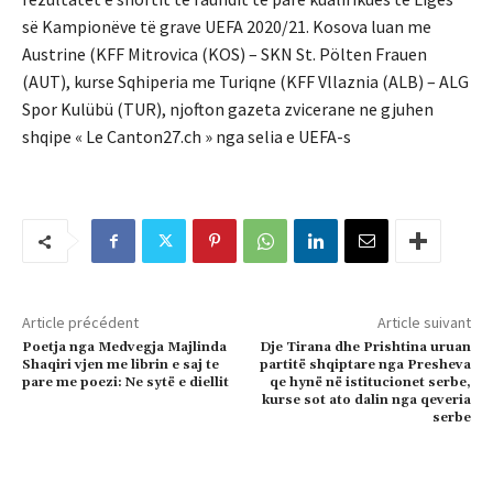
së Kampionëve të grave UEFA 2020/21. Kosova luan me
Austrine (
KFF Mitrovica (KOS)
– SKN St. Pölten Frauen
(AUT), kurse Sqhiperia me Turiqne (KFF Vllaznia (ALB)
–
ALG
Spor Kulübü (TUR)
, njofton gazeta zvicerane ne gjuhen
shqipe « Le Canton27.ch » nga selia e UEFA-s
Article précédent
Article suivant
Poetja nga Medvegja Majlinda
Dje Tirana dhe Prishtina uruan
Shaqiri vjen me librin e saj te
partitë shqiptare nga Presheva
pare me poezi: Ne sytë e diellit
qe hynë në istitucionet serbe,
kurse sot ato dalin nga qeveria
serbe