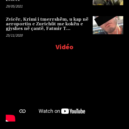
29/05/2021
Zvicër, Krimi i tmerrshëm, u kap në
aeroportin e Zurichüt me kokën e
gjyshes në çantë, Fatmir T…
25/11/2020
Vidéo