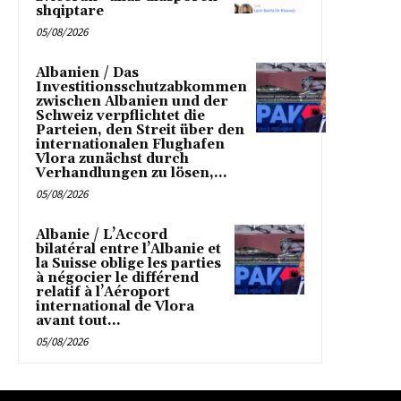
shqiptare
05/08/2026
Albanien / Das
Investitionsschutzabkommen
zwischen Albanien und der
Schweiz verpflichtet die
Parteien, den Streit über den
internationalen Flughafen
Vlora zunächst durch
Verhandlungen zu lösen,...
05/08/2026
Albanie / L’Accord
bilatéral entre l’Albanie et
la Suisse oblige les parties
à négocier le différend
relatif à l’Aéroport
international de Vlora
avant tout...
05/08/2026