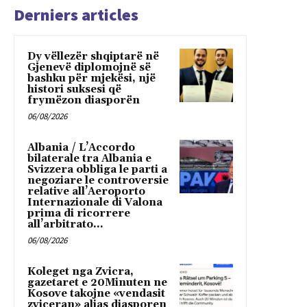
Derniers articles
Dy vëllezër shqiptarë në
Gjenevë diplomojnë së
bashku për mjekësi, një
histori suksesi që
frymëzon diasporën
06/08/2026
Albania / L’Accordo
bilaterale tra Albania e
Svizzera obbliga le parti a
negoziare le controversie
relative all’Aeroporto
Internazionale di Valona
prima di ricorrere
all’arbitrato...
06/08/2026
Koleget nga Zvicra,
gazetaret e 20Minuten ne
Kosove takojne «vendasit
zviceran» alias diasporen