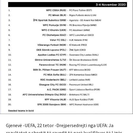
Gjenevë -UEFA, 22 tetor -Drejpersedrejti nga UEFA: Ja
rezultatet e shortit të raundit të parë kualifikues të Ligës