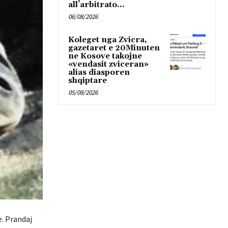
all’arbitrato...
06/08/2026
Koleget nga Zvicra,
gazetaret e 20Minuten
ne Kosove takojne
«vendasit zviceran»
alias diasporen
shqiptare
05/08/2026
e. Prandaj