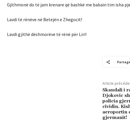
Gjithmonë do të jam krenare që bashkë me babain tim isha pjesë
Lavdi të rënëve në Betejën e Zhegocit!
Lavdi gjithë dëshmorëve të rënë për Liri!
Partag
Article précéde
Skandali i r
Djokovic sh
policia gje
cividin. Ki
aeroportin e
gjermanit!