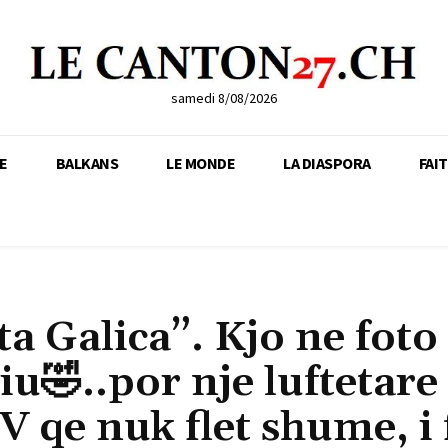
samedi 8/08/2026
E
BALKANS
LE MONDE
LA DIASPORA
FAI
a Galica”. Kjo ne foto
u🤣..por nje luftetare
 qe nuk flet shume, i 