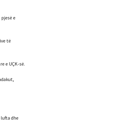
 pjesë e
ive të
are e UÇK-së.
adakut,
lufta dhe