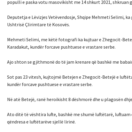
populli e paska votu masovikisht me 14 shkurt 2021, shkruan 
Deputetja e Lëvizjes Vetëvendosje, Shqipe Mehmeti Selimi, ka pu
Ushtrisë Çlirimtare të Kosovës.
Mehmeti Selimi, me këtë fotografi ka kujtuar e Zhegocit-Betej
Karadakut, kundër forcave pushtuese e vrastare serbe.
Ajo shton se gjithmonë do të jam krenare që bashkë me babain t
Sot pas 23 vitesh, kujtojmë Betejen e Zhegocit-Betejë e luftë
kundër forcave pushtuese e vrastare serbe.
Në atë Betejë, ranë heroikisht 8 dëshmorë dhe u plagosën dhjet
Ato ditë të vështira lufte, bashkë me shumë luftëtarë, luftua
qëndresa e luftëtarëve sjellë lirinë.