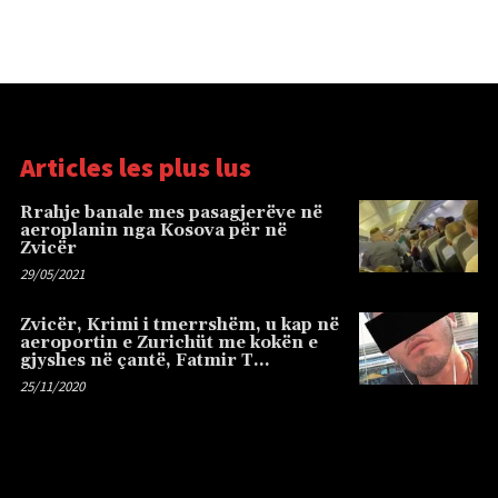
Articles les plus lus
Rrahje banale mes pasagjerëve në
aeroplanin nga Kosova për në
Zvicër
29/05/2021
Zvicër, Krimi i tmerrshëm, u kap në
aeroportin e Zurichüt me kokën e
gjyshes në çantë, Fatmir T…
25/11/2020