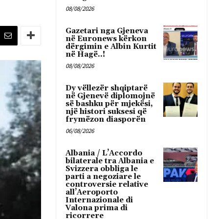
08/08/2026
Gazetari nga Gjeneva
në Euronews kërkon
dërgimin e Albin Kurtit
në Hagë..!
08/08/2026
Dy vëllezër shqiptarë
në Gjenevë diplomojnë
së bashku për mjekësi,
një histori suksesi që
frymëzon diasporën
06/08/2026
Albania / L’Accordo
bilaterale tra Albania e
Svizzera obbliga le
parti a negoziare le
controversie relative
all’Aeroporto
Internazionale di
Valona prima di
ricorrere