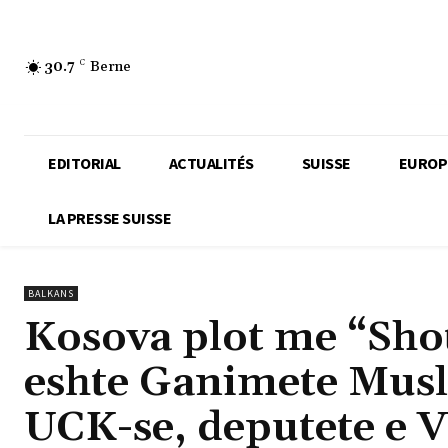
30.7
C
Berne
EDITORIAL
ACTUALITÉS
SUISSE
EUROP
LA PRESSE SUISSE
BALKANS
Kosova plot me “Shot
eshte Ganimete Musli
UCK-se, deputete e VV