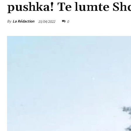
pushka! Te lumte Shq
By
La Rédaction
15/04/2022
0