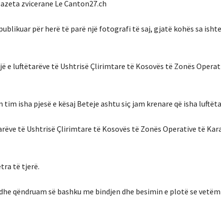
gazeta zvicerane Le Canton27.ch
blikuar për herë të parë një fotografi të saj, gjatë kohës sa ishte
ë e luftëtarëve të Ushtrisë Çlirimtare të Kosovës të Zonës Operat
im isha pjesë e kësaj Beteje ashtu siç jam krenare që isha luftët
tarëve të Ushtrisë Çlirimtare të Kosovës të Zonës Operative të Kar
ra të tjerë.
m dhe qëndruam së bashku me bindjen dhe besimin e plotë se vetëm 