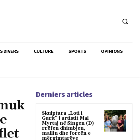
TS DIVERS
CULTURE
SPORTS
OPINIONS
Derniers articles
 nuk
Skulptura „Loti i
 e
Gurit“ i artistit Mal
Myrtaj në Singen (D)
rrëfen dhimbjen,
flet
mallin dhe forcën e
mërgimtarëve